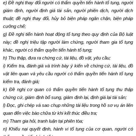
e)
Đề nghị thay đổi người có thẩm quyền tiến hành tố tụng, người
giám định, người định giá tài sản, người phiên dịch, người dịch
thuật; đề nghị thay đổi, hủy bỏ biện pháp ngăn chặn, biện pháp
cưỡng chế;
g)
Đề nghị tiến hành hoạt động tố tụng theo quy định của Bộ luật
này; đề nghị triệu tập người làm chứng, người tham gia tố tụng
khác, người có thẩm quyền tiến hành tố tụng;
h)
Thu thập, đưa ra chứng cứ, tài liệu, đồ vật, yêu cầu;
i)
Kiểm tra, đánh giá và trình bày ý kiến về chứng cứ, tài liệu, đồ
vật liên quan và yêu cầu người có thẩm quyền tiến hành tố tụng
kiểm tra, đánh giá;
k)
Đề nghị cơ quan có thẩm quyền tiến hành tố tụng thu thập
chứng cứ, giám định bổ sung, giám định lại, định giá lại tài sản;
l)
Đọc, ghi chép và sao chụp những tài liệu trong hồ sơ vụ án liên
quan đến việc bào chữa từ khi kết thúc điều tra;
m)
Tham gia hỏi, tranh luận tại phiên tòa;
n)
Khiếu nại quyết định, hành vi tố tụng của cơ quan, người có