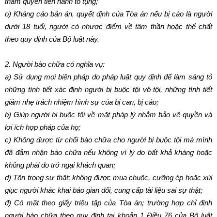
thẩm quyền tiến hành tố tụng;
o)
Kháng cáo bản án, quyết định của Tòa án nếu bị cáo là người
dưới 18 tuổi, người có nhược điểm về tâm thần hoặc thể chất
theo quy định của Bộ luật này.
2.
Người bào chữa có nghĩa vụ:
a)
Sử dụng mọi biện pháp do pháp luật quy định để làm sáng tỏ
những tình tiết xác định người bị buộc tội vô tội, những tình tiết
giảm nhẹ trách nhiệm hình sự của bị can, bị cáo;
b)
Giúp người bị buộc tội về mặt pháp lý nhằm bảo vệ quyền và
lợi ích hợp pháp của họ;
c)
Không được từ chối bào chữa cho người bị buộc tội mà mình
đã đảm nhận bào chữa nếu không vì lý do bất khả kháng hoặc
không phải do trở ngại khách quan;
d)
Tôn trọng sự thật; không được mua chuộc, cưỡng ép hoặc xúi
giục người khác khai báo gian dối, cung cấp tài liệu sai sự thật;
đ)
Có mặt theo giấy triệu tập của Tòa án; trường hợp chỉ định
người bào chữa theo quy định tại khoản 1 Điều 76 của Bộ luật