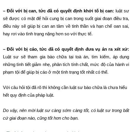
– Đối với bị can, tức đã có quyết định khởi tố bị can:
luật sư
sẽ được có mặt để hỏi cung bị can trong suốt giai đoạn điều tra,
điều này sẽ giúp bị can an tâm về tinh thần và hạn chế oan sai,
hay rơi vào tình trạng nặng hơn so với thực tế.
– Đối với bị cáo, tức đã có quyết định đưa vụ án ra xét xử:
Luật sư sẽ tham gia bào chữa tại toà án, tìm kiếm, áp dụng
những tình tiết giảm nhẹ, phân tích tính chất, mức độ của hành vi
phạm tội để giúp bị cáo ở một tình trạng tốt nhất có thể.
Với câu hỏi tội đã rõ thì không cần luật sư bào chữa là chưa hiểu
hết quy định của pháp luật.
Do vậy, nên mời luật sư càng sớm càng tốt, có luật sư trong bất
cứ giai đoạn nào, cũng tốt hơn cho bạn.