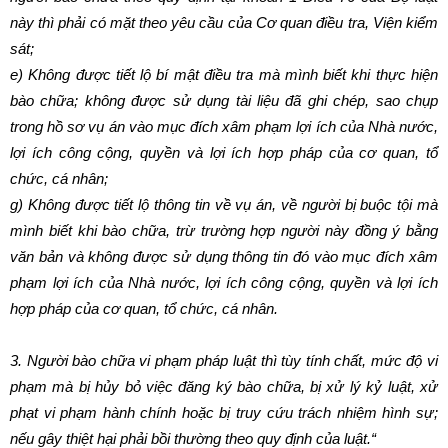
này thì phải có mặt theo yêu cầu của Cơ quan điều tra, Viện kiểm
sát;
e)
Không được tiết lộ bí mật điều tra mà mình biết khi thực hiện
bào chữa; không được sử dụng tài liệu đã ghi chép, sao chụp
trong hồ sơ vụ án vào mục đích xâm phạm lợi ích của Nhà nước,
lợi ích công cộng, quyền và lợi ích hợp pháp của cơ quan, tổ
chức, cá nhân;
g)
Không được tiết lộ thông tin về vụ án, về người bị buộc tội mà
mình biết khi bào chữa, trừ trường hợp người này đồng ý bằng
văn bản và không được sử dụng thông tin đó vào mục đích xâm
phạm lợi ích của Nhà nước, lợi ích công cộng, quyền và lợi ích
hợp pháp của cơ quan, tổ chức, cá nhân.
3.
Người bào chữa vi phạm pháp luật thì tùy tính chất, mức độ vi
phạm mà bị hủy bỏ việc đăng ký bào chữa, bị xử lý kỷ luật, xử
phạt vi phạm hành chính hoặc bị truy cứu trách nhiệm hình sự;
nếu gây thiệt hại phải bồi thường theo quy định của luật.
“