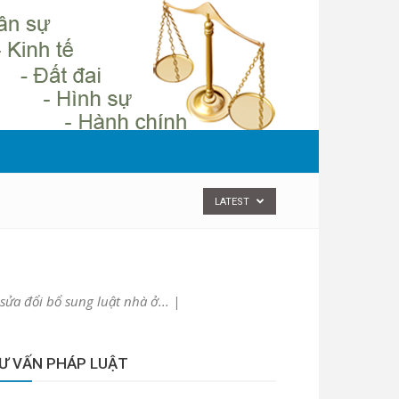
LATEST
ửa đổi bổ sung luật nhà ở... |
Ư VẤN PHÁP LUẬT