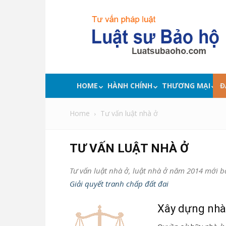
Luật
sư
bảo
hộ
quyền
lợi,
tư
HOME
HÀNH CHÍNH
THƯƠNG MẠI
Đ
vấn
pháp
Home
Tư vấn luật nhà ở
luật
TƯ VẤN LUẬT NHÀ Ở
Tư vấn luật nhà ở, luật nhà ở năm 2014 mới b
Giải quyết tranh chấp đất đai
Xây dựng nhà 