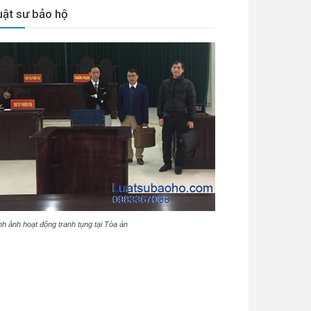
uật sư bảo hộ
nh ảnh hoạt động tranh tụng tại Tòa án