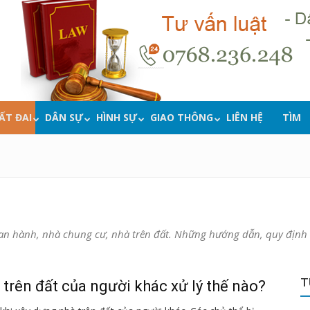
ẤT ĐAI
DÂN SỰ
HÌNH SỰ
GIAO THÔNG
LIÊN HỆ
TÌM
an hành, nhà chung cư, nhà trên đất. Những hướng dẫn, quy định s
T
trên đất của người khác xử lý thế nào?