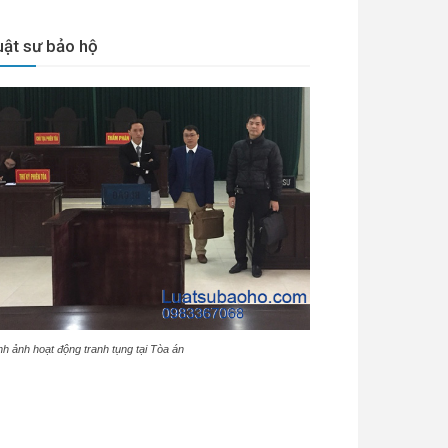
uật sư bảo hộ
nh ảnh hoạt động tranh tụng tại Tòa án