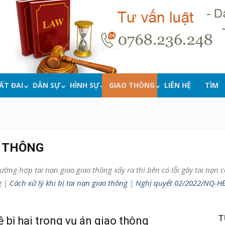
ẤT ĐAI
DÂN SỰ
HÌNH SỰ
GIAO THÔNG
LIÊN HỆ
TÌM
O THÔNG
ờng hợp tai nạn giao giao thông xẩy ra thì bên có lỗi gây tai nạn có 
g |
Cách xử lý khi bị tai nạn giao thông
|
Nghị quyết 02/2022/NQ-HĐT
T
ệ bị hại trong vụ án giao thông