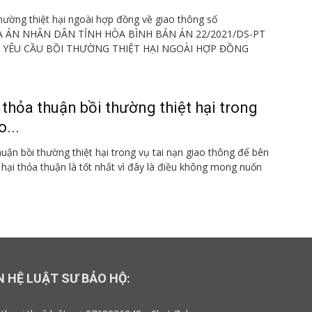
hường thiệt hại ngoài hợp đồng về giao thông số
A ÁN NHÂN DÂN TỈNH HÒA BÌNH BẢN ÁN 22/2021/DS-PT
Ề YÊU CẦU BỒI THƯỜNG THIỆT HẠI NGOÀI HỢP ĐỒNG
thỏa thuận bồi thường thiệt hại trong
o...
uận bồi thường thiệt hại trong vụ tai nạn giao thông để bên
ị hại thỏa thuận là tốt nhất vì đây là điều không mong nuốn
N HỆ LUẬT SƯ BẢO HỘ: