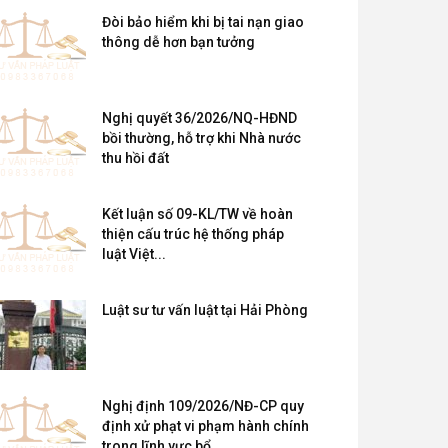
Đòi bảo hiểm khi bị tai nạn giao
thông dễ hơn bạn tưởng
Nghị quyết 36/2026/NQ-HĐND
bồi thường, hỗ trợ khi Nhà nước
thu hồi đất
Kết luận số 09-KL/TW về hoàn
thiện cấu trúc hệ thống pháp
luật Việt...
Luật sư tư vấn luật tại Hải Phòng
Nghị định 109/2026/NĐ-CP quy
định xử phạt vi phạm hành chính
trong lĩnh vực bổ...