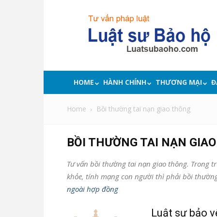
Luật
sư
bảo
hộ
quyền
lợi,
tư
HOME
HÀNH CHÍNH
THƯƠNG MẠI
Đ
vấn
pháp
Home
Bồi thường tai nạn giao thông
luật
BỒI THƯỜNG TAI NẠN GIA
Tư vấn bồi thường tai nạn giao thông. Trong trư
khỏe, tính mạng con người thì phải bồi thườn
ngoài hợp đồng
Luật sư bảo v