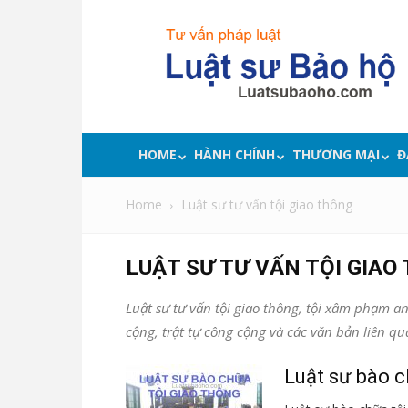
Luật
sư
bảo
hộ
quyền
lợi,
tư
HOME
HÀNH CHÍNH
THƯƠNG MẠI
Đ
vấn
pháp
Home
Luật sư tư vấn tội giao thông
luật
LUẬT SƯ TƯ VẤN TỘI GIAO
Luật sư tư vấn tội giao thông, tội xâm phạm 
cộng, trật tự công cộng và các văn bản liên q
Luật sư bào c