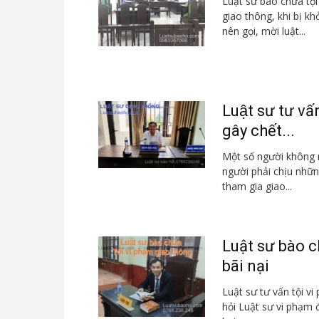
Luật sư bào chữa tội
giao thông, khi bị kh
nên gọi, mời luật...
Luật sư tư v
gây chết...
Một số người không 
người phải chịu nhữn
tham gia giao...
Luật sư bào c
bãi nại
Luật sư tư vấn tội vi
hỏi Luật sư vi phạm đ