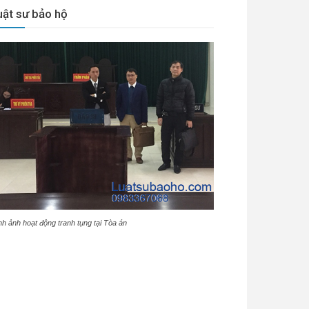
uật sư bảo hộ
nh ảnh hoạt động tranh tụng tại Tòa án