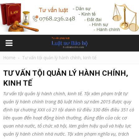
Home
Tư vấn tội quản lý hành chính, kinh tế
TƯ VẤN TỘI QUẢN LÝ HÀNH CHÍNH,
KINH TẾ
Tư vấn tội quản lý hành chính, kinh tế. Tội xâm phạm trật tự
quản lý hành chính trong Bộ luật hình sự năm 2015 được quy
định tại chương XXII có 21 tội danh từ điều 330 đến điều 351 có
liên quan đến hoạt động bình thường, đúng đắn của các cơ
quan nhà nước, tổ chức xã hội, làm giảm hiệu quả và hiệu lực
quản lý hành chính nhà nước. Tội xâm phạm nghĩa vụ, trách