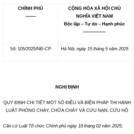
CHÍNH PHỦ
CỘNG HÒA XÃ HỘI CHỦ
——-
NGHĨA VIỆT NAM
Độc lập – Tự do – Hạnh phúc
—————
Số:
105/2025
/N
Đ
-CP
Hà Nội, ngày 15 tháng 5 năm 2025
NGHỊ ĐỊNH
QUY ĐỊNH CHI TIẾT MỘT SỐ ĐIỀU VÀ BIỆN PHÁP THI HÀNH
LUẬT PHÒNG CHÁY, CHỮA CHÁY VÀ CỨU NẠN, CỨU HỘ
Căn cứ Luật Tổ chức Chính phủ ngày 18 tháng 02 năm 2025;