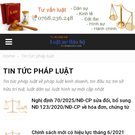
Home
Tin tức pháp luật
TIN TỨC PHÁP LUẬT
Tin tức pháp luật về pháp luật kinh doanh, tin đầu tư, tin sở
hữu trí tuệ, luật dân sự, luật hình sự mới cập nhật
Nghị định 70/2025/NĐ-CP sửa đổi, bổ sung
NĐ 123/2020/NĐ-CP về hóa đơn, chứng từ
Chính sách mới có hiệu lực tháng 6/2021