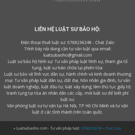
LIÊN HỆ LUẬT SƯ BẢO HỘ:
Điện thoại thuê luật sư:
0768236248
-
Chat Zalo
Trình bày nội dung cần tư vấn luật qua email:
luatsubaoho@gmail.com
Luật sư bảo hộ hình sự: Tư vấn pháp luật hình sự, tham gia tố
tụng, luật sư bào chữa tại phiên tòa.
Luật sư bảo vệ lĩnh vực dân sự, hành chính và kinh doanh thương
mại: Tư vấn pháp luật dân sự, đất đai, hôn nhân gia đình, tư vấn
luật doanh nghiệp, luật đầu tư, luật xây dựng; làm thủ tục giấy tờ;
tranh tụng tại tòa án nhân dân các cấp,
mời luật sư
để biết
phí
luật sư
.
Văn phòng luật sư tư vấn tại Hà Nội, TP Hồ Chí Minh và tư vấn
luật ở các tỉnh thành trên toàn quốc.
» Luatsubaoho.com - Tư vấn pháp luật:
0768236248
-
Chat Zalo