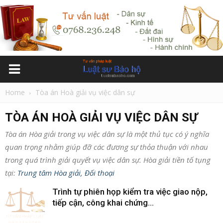
Home
Tòa án Hoà giải vụ việc dân sự
TÒA ÁN HOÀ GIẢI VỤ VIỆC DÂN SỰ
Tòa án Hòa giải trong vụ việc dân sự là một thủ tục có ý nghĩa
quan trọng nhằm giúp đỡ các đương sự thỏa thuận với nhau
trong quá trình giải quyết vụ việc dân sự. Hòa giải tiền tố tụng
tại:
Trung tâm Hòa giải, Đối thoại
Trình tự phiên họp kiểm tra việc giao nộp,
tiếp cận, công khai chứng...