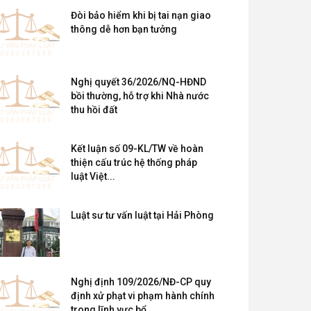
Đòi bảo hiểm khi bị tai nạn giao
thông dễ hơn bạn tưởng
Nghị quyết 36/2026/NQ-HĐND
bồi thường, hỗ trợ khi Nhà nước
thu hồi đất
Kết luận số 09-KL/TW về hoàn
thiện cấu trúc hệ thống pháp
luật Việt...
Luật sư tư vấn luật tại Hải Phòng
Nghị định 109/2026/NĐ-CP quy
định xử phạt vi phạm hành chính
trong lĩnh vực bổ...