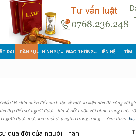
ẤT ĐAI
DÂN SỰ
HÌNH SỰ
GIAO THÔNG
LIÊN HỆ
TÌM
sự hiếu” là chia buồn để chia buồn về một sự kiện nào đó cùng với g
 hóa đẹp để mọi người được chia sẻ nỗi buồn với nhau trong cuộc s
à người được mời, làm mất đi ý nghĩa trang trọng. | Xem thêm:
Việ
T
sự qua đời của người Thân