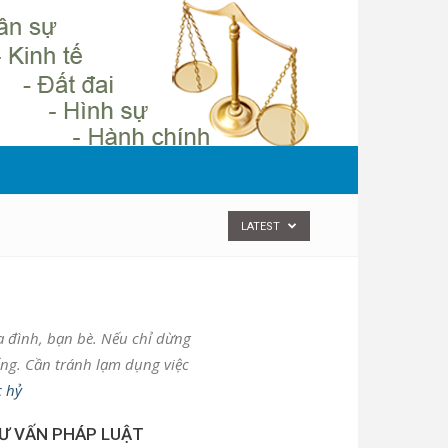
LATEST
ia đình, bạn bè. Nếu chỉ dừng
ống. Cần tránh lạm dụng việc
c hỷ
Ư VẤN PHÁP LUẬT