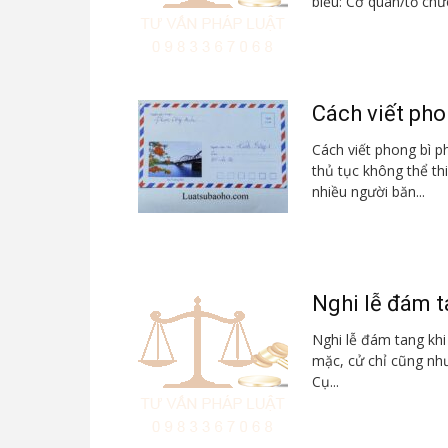
biểu: Cơ quan/tổ chức/cá nh
Cách viết pho
Cách viết phong bì p
thủ tục không thể th
nhiều người băn...
Nghi lễ đám 
Nghi lễ đám tang kh
mặc, cử chỉ cũng như
Cụ...