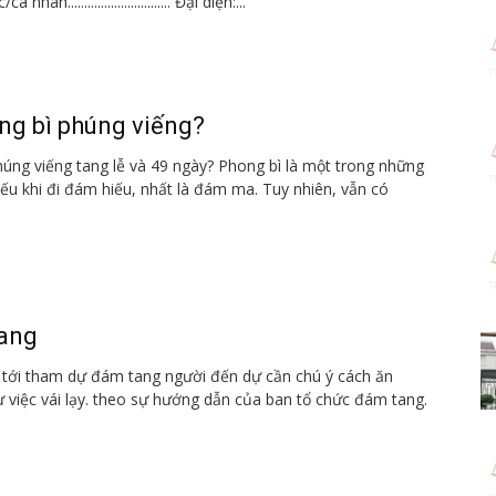
ân............................... Đại diện:...
ng bì phúng viếng?
húng viếng tang lễ và 49 ngày? Phong bì là một trong những
iếu khi đi đám hiếu, nhất là đám ma. Tuy nhiên, vẫn có
tang
i tới tham dự đám tang người đến dự cần chú ý cách ăn
 việc vái lạy. theo sự hướng dẫn của ban tổ chức đám tang.