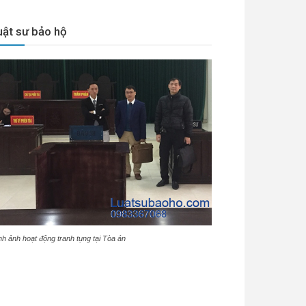
uật sư bảo hộ
nh ảnh hoạt động tranh tụng tại Tòa án