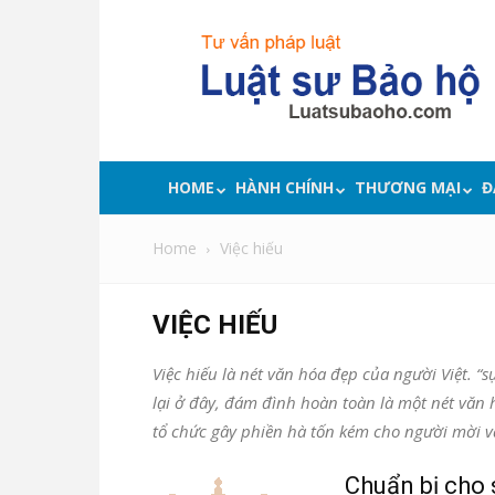
Luật
sư
bảo
hộ
quyền
lợi,
tư
HOME
HÀNH CHÍNH
THƯƠNG MẠI
Đ
vấn
pháp
Home
Việc hiếu
luật
VIỆC HIẾU
Việc hiếu là nét văn hóa đẹp của người Việt. “
lại ở đây, đám đình hoàn toàn là một nét văn
tổ chức gây phiền hà tốn kém cho người mời v
Chuẩn bị cho 