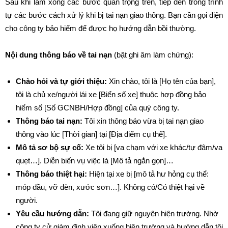
Sau khi làm xong các bước quan trọng trên, tiếp đến trong trình
tự các bước cách xử lý khi bị tai nạn giao thông. Bạn cần gọi điện
cho công ty bảo hiểm để được họ hướng dẫn bồi thường.
Nội dung thông báo về tai nạn
(bật ghi âm làm chứng):
Chào hỏi và tự giới thiệu:
Xin chào, tôi là [Họ tên của bạn],
tôi là chủ xe/người lái xe [Biển số xe] thuộc hợp đồng bảo
hiểm số [Số GCNBH/Hợp đồng] của quý công ty.
Thông báo tai nạn:
Tôi xin thông báo vừa bị tai nạn giao
thông vào lúc [Thời gian] tại [Địa điểm cụ thể].
Mô tả sơ bộ sự cố:
Xe tôi bị [va chạm với xe khác/tự đâm/va
quẹt…]. Diễn biến vụ việc là [Mô tả ngắn gọn]…
Thông báo thiệt hại:
Hiện tại xe bị [mô tả hư hỏng cụ thể:
móp đầu, vỡ đèn, xước sơn…]. Không có/Có thiệt hại về
người.
Yêu cầu hướng dẫn:
Tôi đang giữ nguyên hiện trường. Nhờ
công ty cử giám định viên xuống hiện trường và hướng dẫn tôi