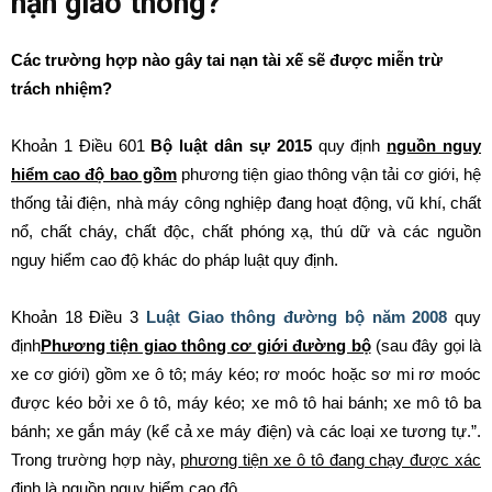
nạn giao thông?
Các trường hợp nào gây tai nạn tài xế sẽ được miễn trừ
trách nhiệm?
Khoản 1 Điều 601
Bộ luật dân sự 2015
quy định
nguồn nguy
hiểm cao độ bao gồm
phương tiện giao thông vận tải cơ giới, hệ
thống tải điện, nhà máy công nghiệp đang hoạt động, vũ khí, chất
nổ, chất cháy, chất độc, chất phóng xạ, thú dữ và các nguồn
nguy hiểm cao độ khác do pháp luật quy định.
Khoản 18 Điều 3
Luật Giao thông đường bộ năm 2008
quy
định
Phương tiện giao thông cơ giới đường bộ
(sau đây gọi là
xe cơ giới) gồm xe ô tô; máy kéo; rơ moóc hoặc sơ mi rơ moóc
được kéo bởi xe ô tô, máy kéo; xe mô tô hai bánh; xe mô tô ba
bánh; xe gắn máy (kể cả xe máy điện) và các loại xe tương tự.”.
Trong trường hợp này,
phương tiện xe ô tô đang chạy được xác
định là nguồn nguy hiểm cao độ
.