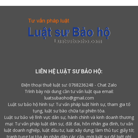
LIÊN HỆ LUẬT SƯ BẢO HỘ:
Điện thoại thuê luật sư:
0768236248
-
Chat Zalo
Trình bày nội dung cần tư vấn luật qua email:
luatsubaoho@gmail.com
Luật sư bảo hộ hình sự: Tư vấn pháp luật hình sự, tham gia tố
tụng, luật sư bào chữa tại phiên tòa.
Luật sư bảo vệ lĩnh vực dân sự, hành chính và kinh doanh thương
mại: Tư vấn pháp luật dân sự, đất đai, hôn nhân gia đình, tư vấn
luật doanh nghiệp, luật đầu tư, luật xây dựng; làm thủ tục giấy tờ;
tranh tụng tại tòa án nhân dân các cấp,
mời luật sư
để biết
phí