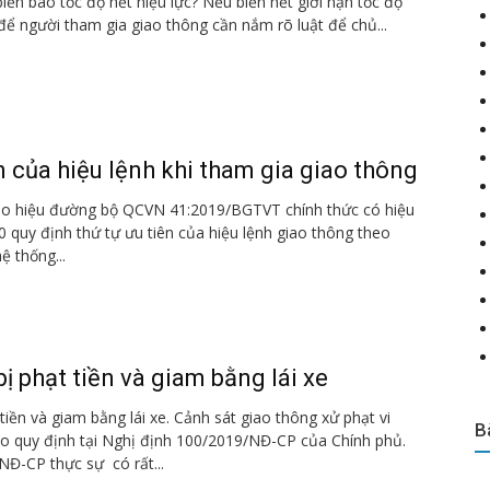
iển báo tốc độ hết hiệu lực? Nếu biển hết giới hạn tốc độ
 để người tham gia giao thông cần nắm rõ luật để chủ...
n của hiệu lệnh khi tham gia giao thông
o hiệu đường bộ QCVN 41:2019/BGTVT chính thức có hiệu
0 quy định thứ tự ưu tiên của hiệu lệnh giao thông theo
ệ thống...
ị phạt tiền và giam bằng lái xe
tiền và giam bằng lái xe. Cảnh sát giao thông xử phạt vi
B
o quy định tại Nghị định 100/2019/NĐ-CP của Chính phủ.
NĐ-CP thực sự có rất...