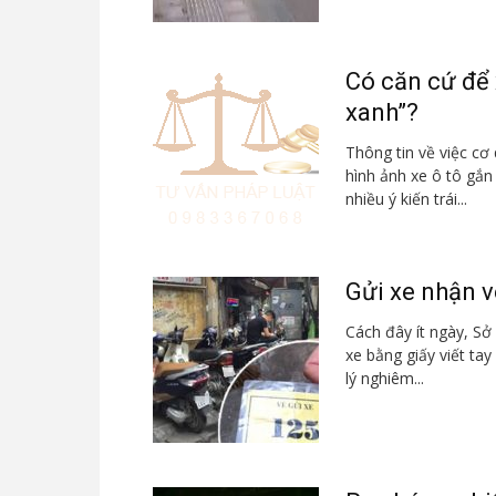
Có căn cứ để 
xanh”?
Thông tin về việc c
hình ảnh xe ô tô gắ
nhiều ý kiến trái...
Gửi xe nhận vé
Cách đây ít ngày, Sở 
xe bằng giấy viết tay
lý nghiêm...