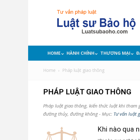
Luật
sư
bảo
hộ
quyền
lợi,
tư
HOME
HÀNH CHÍNH
THƯƠNG MẠI
Đ
vấn
pháp
Home
Pháp luật giao thông
luật
PHÁP LUẬT GIAO THÔNG
Pháp luật giao thông, kiến thức luật khi tham 
đường thủy, đường không - Mục:
Tư vấn luật 
Khi nào qua n