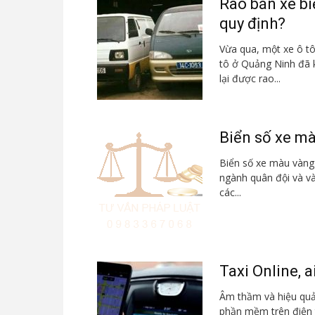
Rao bán xe bi
quy định?
Vừa qua, một xe ô t
tô ở Quảng Ninh đã k
lại được rao...
Biển số xe mà
Biển số xe màu vàng 
ngành quân đội và vài
các...
Taxi Online, a
Âm thầm và hiệu quả,
phần mềm trên điện t