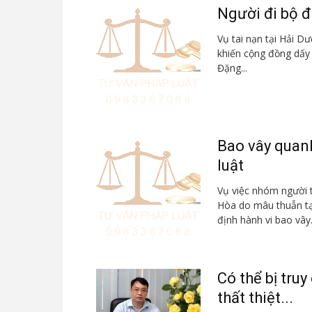
Người đi bộ đ
Vụ tai nạn tại Hải D
khiến cộng đồng dấy l
Đặng...
Bao vây quanh
luật
Vụ việc nhóm người 
Hòa do mâu thuẫn tạ
định hành vi bao vây.
Có thể bị tru
thất thiệt...