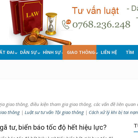
ẤT ĐAI
DÂN SỰ
HÌNH SỰ
GIAO THÔNG
LIÊN HỆ
TÌM
gia giao thông, điều kiện tham gia giao thông, các vấn đề liên qua
giao thông
|
Luật sư tư vấn Tội giao thông
|
Cách xử lý khi bị tai nạ
T
gã tư, biển báo tốc độ hết hiệu lực?