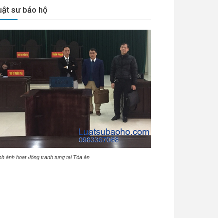
uật sư bảo hộ
nh ảnh hoạt động tranh tụng tại Tòa án