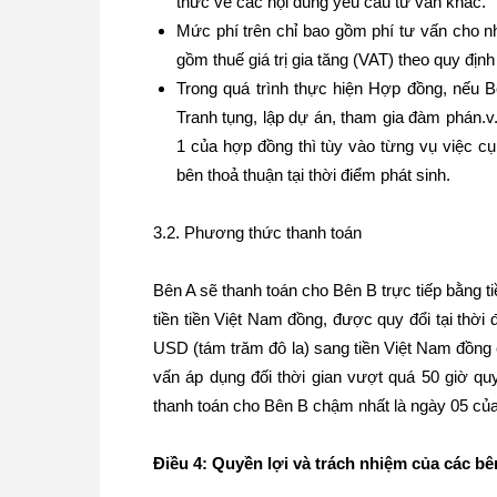
thức về các nội dung yêu cầu tư vấn khác.
Mức phí trên chỉ bao gồm phí tư vấn cho n
gồm thuế giá trị gia tăng (VAT) theo quy định
Trong quá trình thực hiện Hợp đồng, nếu B
Tranh tụng, lập dự án, tham gia đàm phán.v
1 của hợp đồng thì tùy vào từng vụ việc c
bên thoả thuận tại thời điểm phát sinh.
3.2. Phương thức thanh toán
Bên A sẽ thanh toán cho Bên B trực tiếp bằng t
tiền tiền Việt Nam đồng, được quy đổi tại th
USD (tám trăm đô la) sang tiền Việt Nam đồng 
vấn áp dụng đối thời gian vượt quá 50 giờ qu
thanh toán cho Bên B chậm nhất là ngày 05 của
Điều 4: Quyền lợi và trách nhiệm của các b