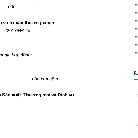
—-o0o—-
 vụ tư vấn thường xuyên
…. /2017/HĐTV-
m gia hợp đồng;
B
ại …………………… các bên gồm:
ần Sản xuất, Thương mại và Dịch vụ…