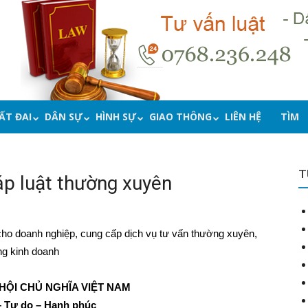
ẤT ĐAI
DÂN SỰ
HÌNH SỰ
GIAO THÔNG
LIÊN HỆ
TÌM
T
p luật thường xuyên
ho doanh nghiệp, cung cấp dịch vụ tư vấn thường xuyên,
ng kinh doanh
HỘI CHỦ NGHĨA VIỆT NAM
– Tự do – Hạnh phúc