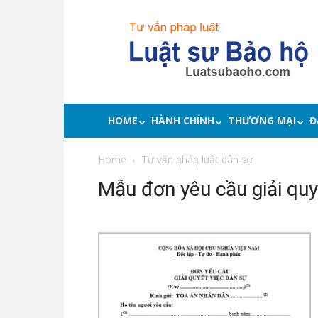
Luật
sư
bảo
hộ
quyền
lợi,
tư
HOME
HÀNH CHÍNH
THƯƠNG MẠI
Đ
vấn
pháp
Home
Tư vấn pháp luật dân sự
luật
Mẫu đơn yêu cầu giải quy