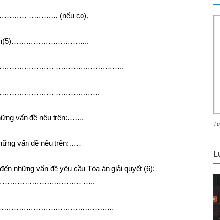
………………….… (nếu có).
 nhân dân(5)…………………………..
…………………………………………………..
 quyết:……………………………………….
những vấn đề nêu trên:…….
Tư
 những vấn đề nêu trên:……
L
 đến những vấn đề yêu cầu Tòa án giải quyết (6):
………………………………..
…………………………………………………………