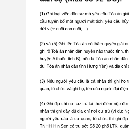
(1) Ghi loại việc dân sự mà yêu cầu Tòa án giải
cầu tuyên bố một người mất tích; yêu cầu hủy
dứt việc nuôi con nuôi,…).
(2) và (5) Ghi tên Tòa án có thẩm quyền giải q
ghi rõ Toà án nhân dân huyện nào thuộc tỉnh, t
huyện A thuộc tỉnh B), nếu là Tòa án nhân dân c
dụ: Tòa án nhân dân tỉnh Hưng Yên) và địa chỉ 
(3) Nếu người yêu cầu là cá nhân thì ghi họ 
quan, tổ chức và ghi họ, tên của người đại điệ
(4) Ghi địa chỉ nơi cư trú tại thời điểm nộp đ
nhân thì ghi đầy đủ địa chỉ nơi cư trú (ví dụ: 
người yêu cầu là cơ quan, tổ chức thì ghi địa
TNHH Hin Sen có trụ sở: Số 20 phố LTK, quận 