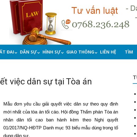
ẤT ĐAI
DÂN SỰ
HÌNH SỰ
GIAO THÔNG
LIÊN HỆ
TÌM
T
ết việc dân sự tại Tòa án
Mẫu đơn yêu cầu giải quyết việc dân sự theo quy định
mới nhất của tòa án tối cáo. Hội đồng Thẩm phán Tòa án
nhân dân tối cao ban hành kèm theo Nghị quyết
01/2017/NQ-HĐTP Danh mục 93 biểu mẫu dùng trong tố
dụng dân sự.