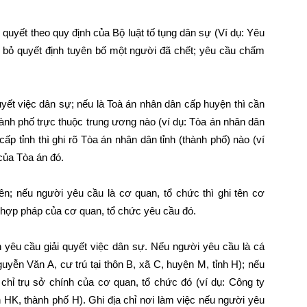
 quyết theo quy định của Bộ luật tố tụng dân sự (Ví dụ: Yêu
 bỏ quyết định tuyên bố một người đã chết; yêu cầu chấm
uyết việc dân sự; nếu là Toà án nhân dân cấp huyện thì cần
hành phố trực thuộc trung ương nào (ví dụ: Tòa án nhân dân
ấp tỉnh thì ghi rõ Tòa án nhân dân tỉnh (thành phố) nào (ví
của Tòa án đó.
tên; nếu người yêu cầu là cơ quan, tổ chức thì ghi tên cơ
n hợp pháp của cơ quan, tổ chức yêu cầu đó.
ơn yêu cầu giải quyết việc dân sự. Nếu người yêu cầu là cá
Nguyễn Văn A, cư trú tại thôn B, xã C, huyện M, tỉnh H); nếu
 chỉ trụ sở chính của cơ quan, tổ chức đó (ví dụ: Công ty
HK, thành phố H). Ghi địa chỉ nơi làm việc nếu người yêu