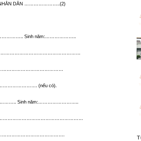
ÁN NHÂN DÂN …………………..(2)
….. Sinh năm:………………..
………………………………………………………
ax:………………………………………
……………………. (nếu có).
. Sinh năm:……………………..
………………………………………………………
ax:……………………………………….
T