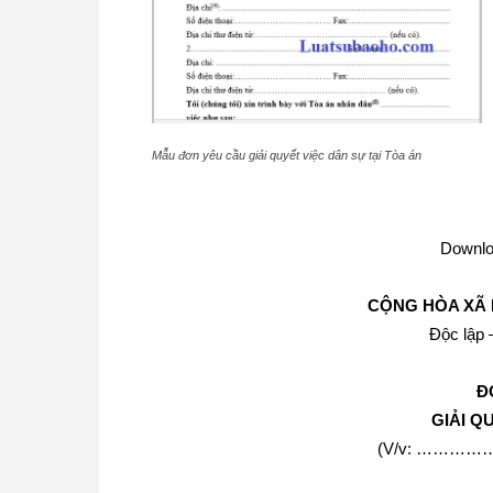
Mẫu đơn yêu cầu giải quyết việc dân sự tại Tòa án
Downlo
CỘNG HÒA XÃ 
Độc lập 
Đ
GIẢI Q
(V/v: ………