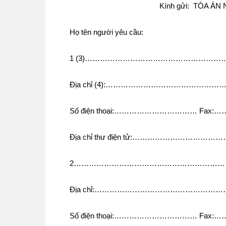
Kính gửi: TÒA 
Họ tên người yêu cầu:
1 (3)…………………………………………………………
Địa chỉ (4):………………………………
Số điện thoại:…………………………… F
Địa chỉ thư điện tử:………………………………
2…………………………………………………………….
Địa chỉ:……………………………………
Số điện thoại:…………………………… F