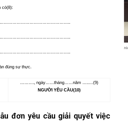
 có(8):
…………………………………………..
…………………………………………..
Hì
…………………………………………..
oàn đúng sự thực.
………., ngày……tháng……năm …..…(9)
NGƯỜI YÊU CẦU(10)
u đơn yêu cầu giải quyết việc