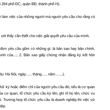
ố 264 phố ĐC, quận BĐ, thành phố H).
ỉ nơi làm việc của những người mà người yêu cầu cho rằng có
xét thấy cần thiết cho việc giải quyết yêu cầu của mình.
eo đơn yêu cầu gồm có những gì, là bản sao hay bản chính,
 sinh của…; 2. Bản sao giấy chứng nhận đăng ký kết hôn
ví dụ: Hà Nội, ngày….. tháng….. năm……).
 chữ ký hoặc điểm chỉ của người yêu cầu đó; nếu là cơ quan
ủa cơ quan, tổ chức yêu cầu ký tên, ghi rõ họ tên, chức vụ
. Trường hợp tổ chức yêu cầu là doanh nghiệp thì việc sử
iệp.