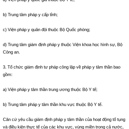
b) Trung tâm pháp y cấp
tỉ
nh;
c) Viện pháp y quân đội thuộc Bộ Quốc phòng;
d) Trung tâm giám định pháp y thuộc Viện khoa học hình sự, Bộ
Công an.
3. Tổ chức giám định tư pháp công lập về pháp y tâm thần bao
gồm:
a) Viện ph
á
p y tâm
t
hần trung ương thuộc Bộ Y t
ế
;
b) Trung tâm pháp y tâm thần khu vực thuộc Bộ Y t
ế
.
C
ă
n cứ yêu cầu gi
á
m định pháp y tâm th
ầ
n của hoạt động tố tụng
và điều kiện thực tế của các khu vực, vùng mi
ề
n trong cả nước,