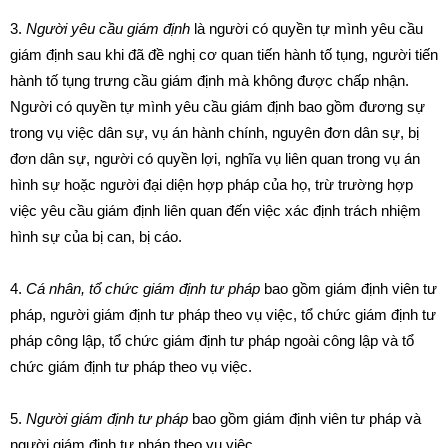
3.
N
gư
ời
yê
u cầu giám định
là người có quyền tự mình yêu cầu
giám định sau khi đã đề nghị cơ quan ti
ế
n hành t
ố
tụng, người tiến
hành t
ố
tụng trưng c
ầ
u giám định mà không được ch
ấ
p nhận.
Người có quy
ề
n tự mình yêu cầu giám định bao gồm đương sự
trong vụ việc dân sự, vụ án hành chính, nguyên đơn dân sự, bị
đơn dân sự, người có quyền lợi, nghĩa vụ liên quan trong vụ án
hình sự hoặc người đại diện hợp pháp của họ, trừ trường hợp
việc yêu cầu giám định liên quan đến việc xác định trách nhiệm
hình sự của bị can, bị cáo.
4.
Cá nhân, tổ chức gi
á
m định tư pháp
bao gồm giám định viên tư
pháp, người giám định tư pháp theo vụ việc, tổ chức giám định tư
pháp công lập, tổ chức giám định tư pháp ngoài công lập và tổ
chức giám định tư pháp theo vụ việc.
5.
Người gi
á
m định tư pháp
bao gồm giám định viên tư pháp và
người giám định tư pháp theo vụ việc.