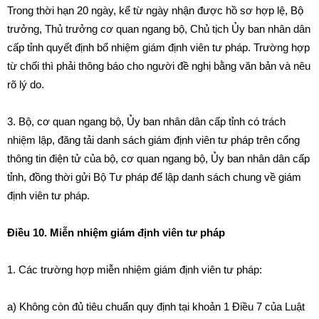
Trong thời hạn 20 ngày, kể từ ngày nhận
đ
ược hồ sơ hợp lệ, Bộ
trưởng, Thủ trưởng cơ quan ngang bộ, Chủ tịch Ủy ban nh
â
n dân
cấp tỉnh quyết định b
ổ
nhiệm giám định viên tư pháp. Trường hợp
từ chối thì phải thông báo cho người đ
ề
ngh
ị
bằng văn bản và nêu
rõ lý do.
3. Bộ, cơ quan ngang bộ, Ủy ban nhân dân cấp tỉnh c
ó
trách
nhiệm lập, đăng
t
ả
i
danh sách gi
á
m định viên tư pháp trên cổng
thông tin điện tử của bộ, cơ quan ngang bộ,
Ủy
ban nhân dân cấp
tỉnh,
đ
ồng thời gửi Bộ Tư pháp để lập danh sách chung về gi
á
m
định viên tư pháp.
Điều 10. Miễn nhiệm giám định viên tư pháp
1
.
Các trường hợp miễn nhiệm giám định viên tư pháp:
a) Không còn đ
ủ
tiêu chuẩn quy định tại khoản 1 Điều 7 của Luật