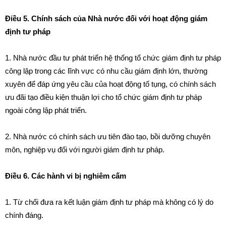
Điều 5. Chính sách của Nhà nước đối với hoạt động giám
định tư pháp
1. Nhà nư
ớc đ
ầu
tư
p
h
át triển hệ thố
ng
t
ổ
c
hứ
c giám định tư pháp
c
ô
n
g
l
ậ
p trong
cá
c lĩnh vực
c
ó nhu cầu gi
á
m
đ
ị
n
h l
ớ
n,
t
hư
ờ
ng
xu
yê
n đ
ể đ
áp ứng
yê
u c
ầ
u
của
hoạ
t độ
ng t
ố
tụng, có chính sách
ưu đã
i
t
ạo điều kiện thuận lợi cho
tổ
chức giám định
t
ư pháp
ngoài c
ô
ng lập phát triển.
2. Nh
à
nước có ch
í
nh sách ưu tiên đào tạo,
b
ồi dưỡng chu
yê
n
m
ô
n, nghiệp vụ đ
ố
i với ngườ
i
giám
đ
ịn
h
tư pháp.
Điều 6. Các hành vi bị nghiêm cấm
1. Từ ch
ố
i
đ
ưa ra kết luận giám định tư pháp m
à
không c
ó lý
do
ch
í
nh
đ
áng.