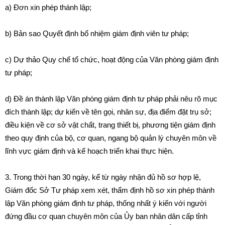
a) Đơn xin phép thánh lập;
b) Bản sao Quyết
đị
nh bổ nhiệm gi
á
m định viên tư pháp;
c) Dự th
ả
o Quy ch
ế
tổ chức, hoạt động của Văn phòng giám định
tư pháp;
d) Đề án thành lập Văn phòng giám định tư pháp ph
ải
nêu rõ mục
đích th
à
nh lập; dự kiến về tên gọi, nhân sự, địa điểm đặt trụ s
ở
;
điều kiện về cơ sở vật chất, trang thiết bị, phương tiện giám định
theo quy định của bộ, cơ quan, ngang bộ quản lý chuyên môn về
lĩnh vực giám
đị
nh và kế hoạch tr
iể
n k
h
a
i
thực hiện.
3. Trong thời hạn 30 ngày, kể từ ngày nhận đủ hồ sơ hợp lệ,
Giám đốc Sở Tư pháp xem xét, thẩm đ
ị
nh hồ sơ xin phép th
à
nh
lập Văn phòng g
i
ám định tư pháp, th
ố
ng nhất ý kiến vớ
i
người
đứng
đ
ầu cơ quan chuyên môn của Ủy ban nhân dân c
ấ
p tỉnh