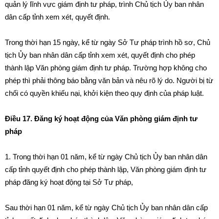
quản lý lĩnh vực giám định tư pháp, tr
ì
nh Chủ tịch Ủy ban nhân
dân cấp tỉnh xem xét, quyết định.
Trong thời hạn 15 ngày, kể từ ngày S
ở
Tư pháp trình hồ sơ, Chủ
tịch Ủy ban nhân dân cấp tỉnh xem xét, quyết định cho phép
th
à
nh lập Văn phòng giám đ
ị
nh tư pháp
.
Trường hợp không cho
phép th
ì
phả
i
thông báo b
ằ
ng văn bản và nêu rõ lý do. Người b
ị
từ
chối có quyền kh
iế
u nại, khởi kiện theo quy định của ph
á
p luật.
Điều 17. Đăng ký hoạt động của Văn phòng giám định tư
pháp
1. Trong thời hạn 01 năm, kể từ ngày Chủ tịch Ủy ban nh
â
n dân
cấp tỉnh quyết định cho phép thành lập, Văn phòng gi
á
m định
t
ư
pháp đăng ký hoạt động tại Sở Tư pháp,
Sau thời hạn 01 năm, kể từ ngày Chủ tịch Ủy ban nhân dân cấp