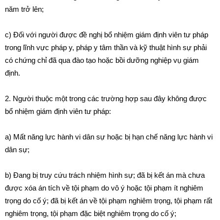
năm
trở
lên;
c) Đối với người được đề nghị bổ nhiệm giám định viên
t
ư pháp
trong l
ĩ
nh vực pháp y, pháp y tâm th
ầ
n và kỹ thuật hình sự phải
c
ó
chứng chỉ
đ
ã qua đào tạo hoặc b
ồ
i dưỡng nghiệp vụ g
i
ám
định.
2
.
Người thuộc
m
ột trong các trường hợp sau
đâ
y không được
bổ nhiệm giám
đị
nh viên tư pháp:
a) Mất năng lực hành vi dân sự hoặc bị hạn chế năng lực hành v
i
dân sự;
b) Đang bị truy c
ứ
u trách nhiệm hình sự; đ
ã
bị kết án mà chưa
được x
óa
án tích về tộ
i
phạm do vô ý hoặc tội phạm ít nghiêm
tr
ọ
ng do cố ý; đã b
ị
kết án về
t
ội phạm nghiêm trọng, tội phạm rất
n
gh
iê
m trọng, t
ộ
i phạm đặc biệt nghiêm trọng do c
ố
ý;