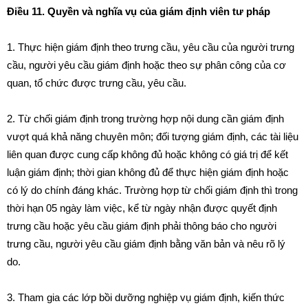
Điều 11. Quyền và nghĩa vụ của giám định viên tư pháp
1. Thực hiện giám định theo trưng cầu, yêu cầu c
ủ
a người trưng
cầu, người yêu cầu gi
á
m định hoặc theo sự phân công của cơ
quan, tổ chức được trưng c
ầ
u, yêu cầu.
2
.
Từ ch
ố
i gi
á
m định trong trường hợp
nội
dung cần giám định
vượt quá khả năng chuyên môn; đối tượng gi
á
m đ
ị
nh, các t
à
i liệu
liên quan được cung cấp không
đủ
hoặc không có gi
á
t
rị
để kết
luận gi
á
m định; thời gian không đ
ủ
để thực hiện giám định hoặc
có lý do chính đáng khác. Trường hợp từ chối giám đ
ị
nh thì trong
thời hạn 05 ngày làm việc, k
ể
từ ngày nhận được quyết đ
ị
nh
trưng cầu hoặc yêu cầu g
i
ám định ph
ải t
h
ô
ng báo cho người
t
r
ư
ng c
ầ
u, người yêu cầu giám định bằng văn bản và nêu r
õ
lý
do
.
3. Tham gia các lớp bồi dư
ỡ
ng nghiệp vụ giám định, kiến thức