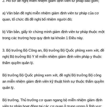
2. Hồ sơ
đề
nghị miễn nhiệm giám định viên tư pháp bao gồm;
a) V
ă
n b
ả
n đề nghị miễn nhiệ
m
giám định viên tư pháp của c
ơ
quan, tổ chức
đ
ã đ
ề
ngh
ị
bổ nhiệm người đó;
b) Văn bản, gi
ấ
y tờ chứng minh giám định viên tư pháp thuộc một
trong các trường hợp quy định tại khoản 1 Điều n
à
y.
3. Bộ trưởng Bộ Công an, Bộ trưởng Bộ Quốc phòng xem xét, đề
nghị Bộ trưởng Bộ Y tế miễn nhiệm giám định viên pháp y thuộc
thẩm quyền quản
l
ý.
Bộ trưởng Bộ Q
u
ốc phòng xem xét,
đ
ề n
g
hị Bộ trưởng Bộ công
an mi
ễ
n nhiệm giám đ
ị
nh viên kỹ thuật hình sự thuộc thẩm quyền
quản lý
.
Bộ trưởng, Thủ trưởng cơ quan ngang bộ miễn nhiệm gi
á
m
đị
nh
viên tư pháp hoạt động tại các cơ quan ở trung ương ở lĩnh vực