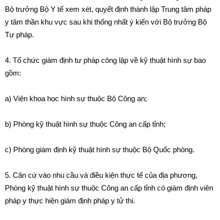
Bộ trưởng Bộ Y t
ế
xem xét, quyết định thành lập Trung tâm pháp
y tâm th
ầ
n khu vực sau khi th
ố
ng nh
ấ
t ý kiến với Bộ trưởng Bộ
Tư pháp.
4
.
Tổ chức giám định tư pháp công lập về kỹ thuật hình sự bao
gồm:
a) Viện khoa học h
ì
nh sự thuộc Bộ Công an;
b) Phòng kỹ thuật hình sự thuộc Công an cấp
t
ỉnh;
c) Phòng giám định kỹ thuật hình sự thuộc Bộ Quốc phòng.
5. C
ă
n c
ứ
vào nhu cầu và điều kiện thực tế của địa phương,
Phòng kỹ thuật hình sự thuộc Công an
cấ
p tỉnh có gi
á
m định viên
ph
á
p y thực hiện giám định pháp y tử th
i
.