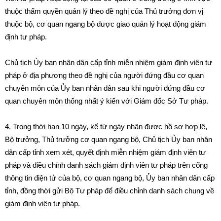
thuộc thẩm quyền qu
ả
n lý theo đề nghị của Th
ủ
trư
ở
ng đơn vị
thuộc bộ, cơ quan ngang bộ được giao quản lý hoạt động giám
đ
ị
nh tư pháp.
Ch
ủ
tịch Ủy ban nhân dân cấp tỉnh miễn nhiệm giám định viên tư
pháp ở địa phương theo đề nghị của người đứng
đ
ầu cơ quan
chuyên môn của Ủy ban nhân dân sau khi người
đ
ứng đầu cơ
quan chuyên môn t
hố
ng nhất ý kiến với Giám
đố
c Sở Tư pháp.
4. Trong thời hạn 10 ngày, k
ể
từ ngày nhận
đ
ược hồ sơ hợp lệ,
Bộ trưởng, Th
ủ
trư
ở
ng cơ quan ngang bộ, Ch
ủ
t
ị
ch Ủy ban nhân
dân cấp t
ỉ
nh xem xét, q
u
y
ết
đ
ị
nh miễn nhiệm giám đ
ị
nh viên tư
pháp và điều chỉnh danh sách giám đ
ị
nh viên tư pháp trên cổng
thông tin điện tử của bộ, cơ quan ngang bộ,
Ủ
y ban nhân dân cấp
t
ỉ
nh, đồng thời gửi Bộ Tư pháp
đ
ể điều chỉnh danh sách chung về
gi
á
m đ
ị
nh viên t
ư
pháp.