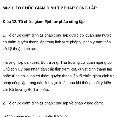
Mục 1. TỔ CHỨC GIÁM ĐỊNH TƯ PHÁP CÔNG LẬP
Điều 12. Tổ chức giám định tư pháp công lập
1. Tổ chức giám định tư pháp công lập được cơ quan nhà nước
c
ó
thẩm quyền thành lập trong
l
ĩnh vực pháp y, pháp y
t
âm thần
và kỹ thuật hình sự.
Trường hợp cần thiết, Bộ trưởng, Thủ trưởng cơ quan ngang bộ,
Ch
ủ
tịch Ủy ban nhân dân cấp tỉnh xem xét, quyết định thành lập
hoặc trình cơ quan có thẩm quyền thành lập tổ chức giám định tư
pháp công
l
ập trong các lĩnh vực khác sau khi thống nhất ý kiến
với Bộ trưởng Bộ Tư pháp.
2. Tổ chức giám định tư pháp c
ô
ng lập về pháp y bao gồm:
a) Viện pháp y quốc gia thuộc Bộ Y tế;