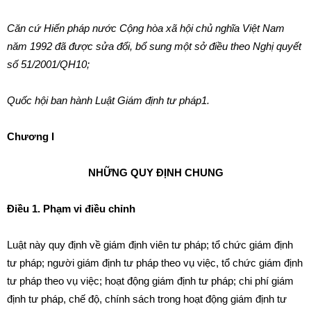
Căn cứ Hi
ế
n pháp nước Cộng hòa xã hội chủ nghĩa Việt Nam
năm 1992 đã được sửa đổi, bổ sung một sở đ
i
ề
u
theo Nghị quyết
số 5
1
/200
1
/QH
1
0;
Quốc hội ban hành Luật Giám định tư pháp1.
Chương I
NHỮNG QUY ĐỊNH CHUNG
Điều 1. Phạm vi điều chỉnh
Luật này quy định về gi
á
m định viên tư pháp; tổ chức giám định
tư pháp; người giám định tư pháp theo vụ việc, tổ chức giám định
tư pháp theo vụ việc; hoạt động giám định tư pháp; chi phí giám
định tư pháp, chế độ, chính sách trong hoạt động gi
á
m định tư