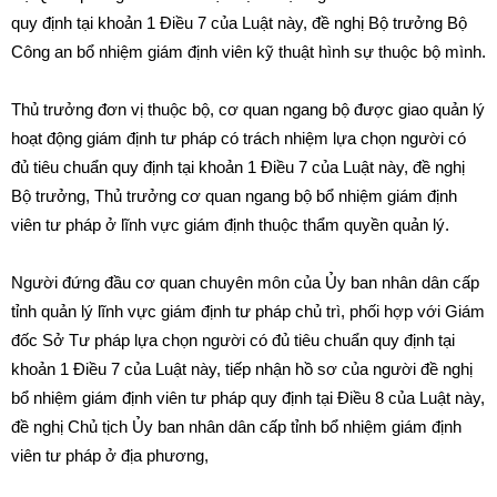
quy định tại khoản 1 Điều 7 của Luật này,
đề
nghị Bộ trưởng Bộ
Công an b
ổ
nhiệm giám đ
ị
nh viên kỹ thuật h
ì
nh sự thuộc bộ mình.
Thủ trưởng đơn vị thuộc bộ, cơ quan ngang bộ được giao quản lý
hoạt động giám định tư pháp có trách nhiệm lựa chọn người có
đủ tiêu ch
uẩ
n quy định tạ
i
khoản 1 Điều 7 của Luật này, đề nghị
Bộ trư
ở
ng, Thủ trưởng cơ quan ngang bộ b
ổ
nhiệm giám định
viên tư ph
á
p ở lĩnh vực g
iá
m định thuộc thẩm quyền quản lý
.
Ngườ
i đ
ứng đ
ầ
u cơ quan chuyên môn của
Ủ
y ban nh
â
n dân cấp
tỉnh quản lý lĩnh vực giám đ
ị
nh tư pháp ch
ủ
trì, phối hợp với Giám
đốc
Sở
Tư pháp lựa chọn người có đ
ủ
tiêu chuẩn quy định tại
khoản 1 Điều 7 của Luật n
à
y, tiếp nhận hồ sơ của người đề nghị
bổ nhiệm giám
đị
nh viên tư pháp quy đ
ị
nh tại Điều 8 của Luật này,
đề
nghị Chủ tịch Ủy ban nhân d
â
n c
ấ
p t
ỉ
nh b
ổ
nhiệm gi
á
m đ
ị
nh
viên tư pháp ở địa phương,