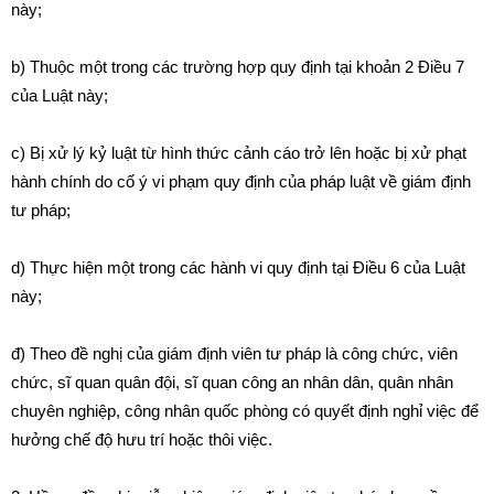
này;
b) Thuộc một trong các trường hợp quy định tại khoản 2 Điều 7
của Luật này;
c) Bị xử lý kỷ luật t
ừ
hình thức cảnh cáo tr
ở
lên hoặc bị xử phạt
hành chính do c
ố
ý vi phạm quy định của pháp luật về giám định
tư pháp;
d) Thực hiện một trong các hành vi quy định tạ
i
Điều 6 c
ủ
a Luậ
t
này;
đ) Theo đề nghị của giám đ
ị
nh viên tư pháp là công chức, vi
ê
n
chức, sĩ quan quâ
n
đội, sĩ quan công an nhân dân, quân nhân
chuyên nghiệp, công nhân quốc phòng có quyết định nghỉ việc đ
ể
hư
ở
ng chế độ hưu trí hoặc th
ô
i việc.