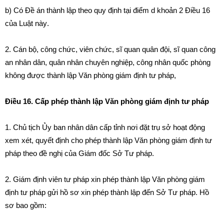
b) Có Đ
ề
án thành lập theo quy định tạ
i
điểm d khoản 2 Điều 16
củ
a
Luật này
.
2. Cán bộ, công chức, viên chức, sĩ quan quân đội, sĩ quan công
an nhân dân, quân nh
â
n chuyên ngh
i
ệp, công nhân quốc phòng
không được thành lập Văn phòng giám định tư pháp,
Điều 16. Cấp phép thành lập Văn phòng giám định tư pháp
1. Chủ tịch Ủy ban nh
â
n dân cấp tỉnh nơi đặt trụ sở hoạt động
xem xét, quyết định cho phép thành lập V
ă
n phòng giám định tư
pháp theo đề nghị của Giám
đố
c Sở Tư pháp.
2. Giám định vi
ê
n tư ph
á
p x
i
n phép th
à
nh lập Văn phòng giám
định tư pháp gửi hồ sơ xin phép thành lập đến Sở Tư pháp. Hồ
sơ bao gồm: