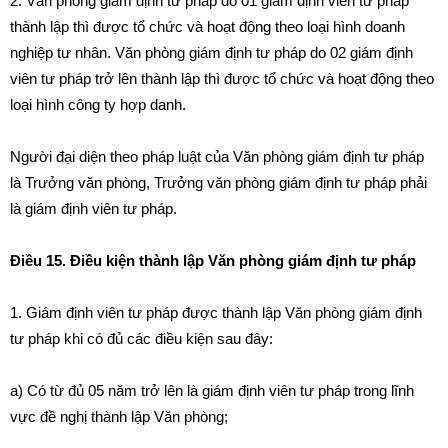
2. Văn phòng giám định tư pháp do 01 giám định viên
t
ư pháp
t
hành lập thì
đ
ược tổ chức và hoạt động theo loại hình doanh
nghiệp tư nhân. Văn phòng giám định t
ư
pháp do 02 gi
á
m định
v
iê
n tư pháp trở lên thành lập thì được tổ chức và hoạt động theo
loại hình công ty hợp danh
.
Người đại diện theo pháp luật của V
ă
n ph
ò
ng giám định t
ư
pháp
l
à
Trư
ở
ng văn phòng, Trư
ở
ng văn phòng giám
đị
nh tư pháp phải
là giám định viên tư pháp.
Điều 15. Điều kiện thành lập Văn phòng giám định tư pháp
1. Giám
đị
nh viên t
ư
pháp được th
à
nh
l
ập Văn phòng giám định
tư pháp khi có đ
ủ
các điều kiện sau đây:
a) Có từ đ
ủ
05 năm trở lên l
à
gi
á
m đ
ị
nh viên tư pháp trong lĩnh
vực đề nghị thành lập Văn phòng;