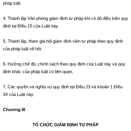
pháp luật
.
4
.
Thành lập V
ăn
phòng g
iá
m đ
ị
nh tư pháp khi có đủ đ
iề
u kiện quy
định tại Điều 15 c
ủ
a Luật này.
5
.
Th
à
nh lập, tham gia hội g
iá
m định vi
ê
n tư ph
á
p theo quy định
của ph
á
p luật về hội.
6
.
Hưởng chế độ, ch
í
nh sách theo quy định của Luật này và quy
định khác của pháp luật có liên quan.
7. Các quyền và nghĩa vụ quy định tại Điều 23 v
à
khoản 1 Điều
34 của Luật n
à
y.
Chương III
TỔ CHỨC GIÁM ĐỊNH TƯ PHÁP