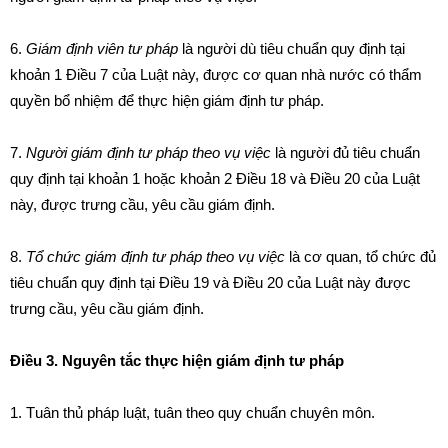
6.
Gi
á
m định viên tư pháp
là người dù tiêu chuẩn quy định tại
khoản
1
Điều 7 của Luật này, được cơ quan nhà nước c
ó
thẩm
quyền bổ nhiệm để thực hiện giám định tư pháp.
7.
Người giám định tư pháp theo vụ việc
là người đủ tiêu chuẩn
quy định tại khoản 1 hoặc khoản 2 Điều 18 và Điều 20 của Luật
này, được trưng c
ầ
u, yêu cầu giám định.
8.
Tổ chức giám định tư pháp theo vụ
việc
là
cơ quan
,
tổ chức
đủ
tiêu chuẩn
quy định
t
ại Đi
ề
u 19 và
Đ
i
ề
u 20 của Luật n
à
y
đ
ược
t
rưng cầu, yêu c
ầ
u giám định.
Điều 3. Nguyên tắc thực hiện giám định tư pháp
1
.
T
u
â
n th
ủ
pháp luật, tuân theo quy chu
ẩ
n chuyên môn.