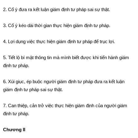
2. Cố ý
đ
ưa ra kết luận giám
đị
nh tư pháp sai sự thật.
3. C
ố ý
kéo d
à
i thời gian thực
hiệ
n giám
đị
nh
tư
pháp.
4. L
ợ
i dụng việc thực hiện giám định
t
ư pháp
để
trục l
ợ
i.
5. Ti
ế
t lộ bí mật
t
h
ô
ng tin mà m
ình
bi
ế
t
đ
ược khi ti
ế
n hành giám
định t
ư ph
áp.
6. Xúi giục, ép buộc người giám định tư pháp
đ
ưa ra k
ết
luận
giám định tư pháp sa
i
sự thật.
7. Can thiệp, c
ả
n tr
ở
việc thực hiện gi
á
m định của người giám
đ
ị
nh t
ư pháp.
Chương II