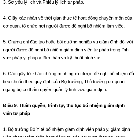
3. Sơ yếu
l
ý lịch v
à
Phiếu lý lịch tư pháp.
4. Giấy xác nhận về thời gian thực
tế
hoạt động chuyên môn của
cơ quan, tổ chức nơi người được
đ
ề nghị b
ổ
nhiệm làm việc.
5. Chứng ch
ỉ
đào
t
ạo hoặc bồ
i
dư
ỡ
ng nghiệp vụ giám định
đ
ối với
ngườ
i
được đề nghị bổ nhiệm giám định v
i
ên tư pháp
tr
ong lĩnh
vực pháp y, ph
á
p y tâm th
ầ
n và kỹ thuật hình sự
.
6. Các giấy tờ khác chứng minh người
đ
ược
đ
ề ngh
ị
bổ nhiệm đ
ủ
tiêu chuẩn theo quy định c
ủ
a Bộ trư
ở
ng, Th
ủ
trưởng cơ quan
ngang bộ có thẩm quyền qu
ả
n lý lĩnh vực giám định.
Điều 9. Thẩm quyền, trình tự, thủ tục bổ nhiệm giám định
viên tư pháp
1. Bộ trưởng Bộ Y tế bổ nhiệm giám định viên pháp y, giám định