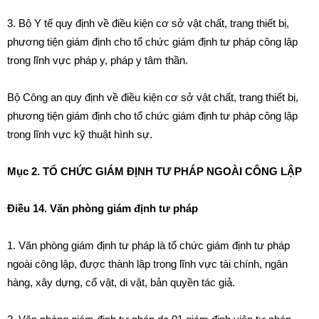
3. Bộ Y t
ế
quy
đị
nh về điều kiện cơ sở vật ch
ấ
t, trang thiết bị,
phương tiện giám
đị
nh cho tổ chức giám đ
ị
nh tư pháp công lập
trong lĩnh vực pháp y, pháp y t
â
m thần.
Bộ Công an quy định về điều kiện cơ sở vật chất, trang thiết bị,
phương tiện giám định cho tổ chức giám định t
ư
pháp công lập
trong lĩnh vực kỹ thuật hình sự.
Mục 2. TỔ CHỨC GIÁM ĐỊNH TƯ PHÁP NGOÀI CÔNG LẬP
Điều 14. Văn phòng giám định tư pháp
1
. Văn ph
ò
ng giám
đị
nh tư pháp l
à t
ổ chức giám đ
ị
nh tư pháp
ngoài công lập, được thành lập trong lĩnh vực t
à
i chính, ngân
hàng, xây dựng, cổ vật, d
i
vật, bản quyền tác giả.