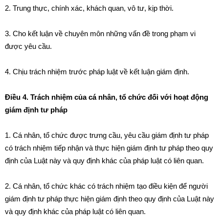
2. Trung thực, ch
í
n
h
x
á
c, khách quan, v
ô
tư, kịp th
ờ
i.
3
.
Ch
o
k
ết
luận v
ề
chuyên m
ô
n những v
ấ
n
đ
ề trong phạm v
i
được yêu c
ầ
u.
4. Chịu trách nhiệm trư
ớ
c
phá
p luật v
ề
k
ế
t luận
g
iám định.
Điều 4. Trách nhiệm của cá nhân, tổ chức đối với hoạt động
giám định tư pháp
1
. Cá nhân, t
ổ
chức
được
tr
ư
ng cầu, yêu cầu giám định
tư
pháp
có trách nhiệm ti
ế
p
nh
ận và t
h
ực hiện giám định tư pháp theo quy
định của L
u
ậ
t
này và quy định khác c
ủ
a pháp luật có liên quan.
2.
C
á nhân, tổ chức khác có trách nhiệm tạo điều kiện đ
ể
người
giám
đ
ịnh tư pháp thực hiện giám định theo quy định c
ủ
a
L
uật n
ày
và quy định khác của
p
háp
l
u
ật
có
liê
n quan.