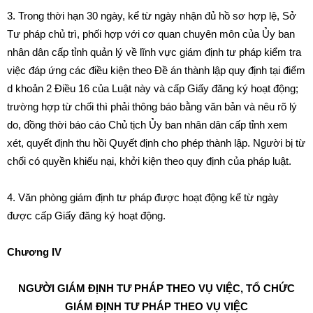
3
.
Trong t
h
ời hạn 30 ngày, kể từ ngày nhận đủ hồ sơ hợp lệ, Sở
Tư pháp chủ trì, phối hợp với cơ quan chuyên môn của Ủy ban
nh
â
n dân c
ấ
p tỉnh quản lý về lĩnh vực giám định tư pháp ki
ể
m tra
việc đáp ứng các điều kiện theo
Đ
ề án thành
l
ập quy định tạ
i
đ
iể
m
d khoản 2 Điều
1
6 của Luật n
à
y và cấp Gi
ấ
y đăng ký hoạt động;
trường hợp từ ch
ố
i thì phải thông báo bằng văn bản và nêu r
õ
lý
do, đồng thời báo cáo Chủ t
ị
ch Ủy ban nhân dân cấp tỉnh xem
xét, quyết định thu hồi Quyết định cho phép th
à
nh lập. Người bị từ
ch
ố
i có quyền khiếu nạ
i
, khởi kiện theo quy định của pháp luật.
4. V
ă
n phòng giám định tư ph
á
p
đ
ược hoạt động kể từ ng
à
y
đ
ược cấp Giấy đăng ký hoạt động.
Chương IV
NGƯỜI GIÁM ĐỊNH TƯ PHÁP THEO VỤ VIỆC, TỔ CHỨC
GIÁM ĐỊNH TƯ PHÁP THEO VỤ VIỆC