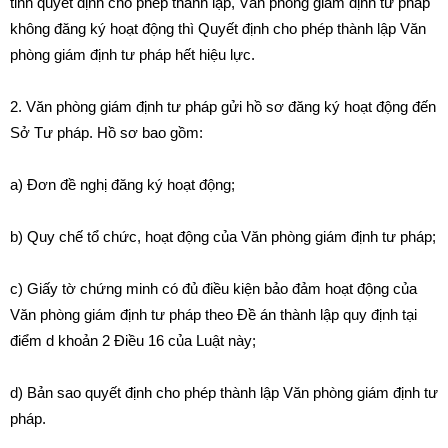
t
ỉ
nh quyết định cho phép th
à
nh lập, Văn phòng g
i
ám định tư ph
á
p
không đăng ký hoạt động thì Quyết định cho ph
é
p thành lập Văn
phòng giám định tư pháp hết hiệu lực.
2. V
ă
n p
h
òn
g
g
i
ám định tư pháp gửi hồ sơ đăng ký hoạt động đến
Sở Tư pháp. Hồ sơ bao gồm:
a) Đơn đề nghị đăng ký hoạt động;
b) Quy chế tổ chức, hoạt động của Văn phòng giám định tư pháp;
c) Giấy tờ ch
ứn
g minh có đ
ủ
điều kiện bảo đảm hoạt động của
Văn phòng giám định tư pháp theo Đề án thành lập quy đ
ị
nh tại
điểm d khoản 2 Điều 16 của Luật này;
d)
B
ản sao quyết đ
ị
nh cho phép th
à
nh lập V
ă
n phòng giám đ
ị
nh tư
pháp
.