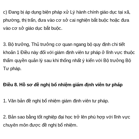
c) Đang bị áp dụng biện pháp xử Lý hành chính giáo dục tạ
i
xã,
phường, thị trấn, đưa vào
cơ
sở cai nghiện bắt buộc hoặc đưa
vào cơ sở giáo dục bắt buộc.
3
.
Bộ trưởng, Thủ trưởng cơ quan ngang bộ quy định chi tiết
kho
ả
n
1
Điều này đối với giám định viên tư pháp
ở
lĩnh vực thuộc
thẩm quyền quản lý sau khi th
ố
ng nhất ý ki
ế
n với Bộ trưởng Bộ
T
ư
pháp
.
Điều 8. Hồ sơ đề nghị bổ nhiệm giám định viên tư pháp
1. Văn bản đề nghị bổ nhiệm giám định viên tư pháp.
2. B
ả
n sao bằng t
ố
t nghiệp đại học trở lên phù hợp với lĩnh vực
chuyên môn
đ
ược
đ
ề nghị bổ nhiệm.