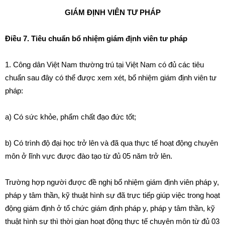
GIÁM ĐỊNH VIÊN TƯ PHÁP
Điều 7. Tiêu chuẩn bổ nhiệm giám định viên tư pháp
1
.
Công dân Việt Nam thường trú tại Việt Nam có đủ các
tiêu
chuẩn sau đ
â
y có thể được xem xé
t
, b
ổ
nhiệm giám
đị
nh viên tư
pháp:
a) Có sức khỏe, phẩm chất đạo
đ
ức tốt;
b) C
ó
trình độ đạ
i
học trở lên và đã qua thực tế hoạt động chuyên
môn
ở
lĩnh vực được đào tạo
t
ừ đ
ủ
05 năm trở lên.
Trường hợp người được
đ
ề nghị bổ nhiệm gi
á
m định viên pháp y,
pháp y
t
âm thần, kỹ thuật hình sự
đ
ã tr
ự
c ti
ế
p giúp việc trong hoạt
động giám định
ở
tổ chức giám định pháp y, pháp y tâm thần, k
ỹ
thuật hình sự thì thời gian hoạt động thực tế chuyên m
ô
n từ
đ
ủ 03