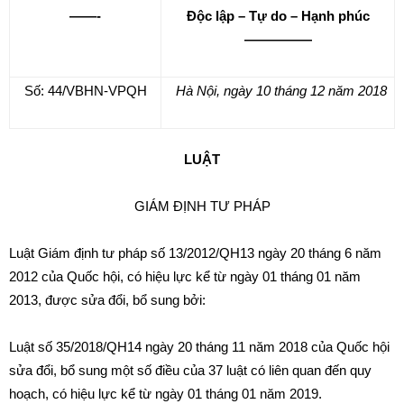
——-
Độc lập – Tự do – Hạnh phúc
—————
Số: 44/VBHN-VPQH
Hà Nội
, ngày
10
tháng
12
năm
2018
LUẬT
GIÁM ĐỊNH TƯ PHÁP
Luật Giám
đị
nh tư pháp số 13/2012/
Q
H13 ngày 20 tháng 6 năm
2012 của Qu
ố
c hội, có hiệ
u
lực kể từ ngày 01 tháng 01 năm
201
3
, đư
ợ
c sửa đổi,
b
ổ sung b
ởi
:
Lu
ậ
t số 35/2018/Q
H
14 ngày 20 tháng 11 n
ă
m 2018 của Quốc hội
sửa đổi, bổ sung một số điều của 37 luật có liên quan đến quy
hoạch, có hiệu
l
ực k
ể
từ ngày 0
1
tháng 01 năm 2019.