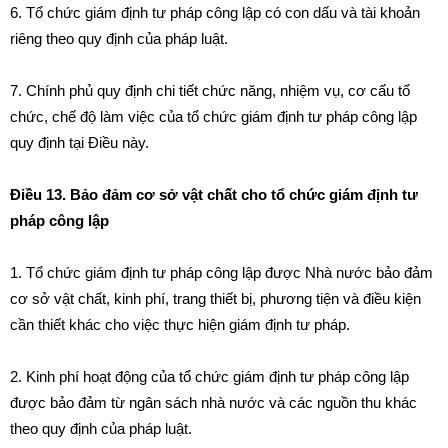
6. Tổ chức giám định tư pháp công lập có con d
ấu
v
à
t
à
i khoản
riêng theo quy định của pháp luật
.
7. Chính phủ quy đ
ị
nh chi t
iế
t chức năng, nhiệm vụ, c
ơ
c
ấu
tổ
chức, chế độ làm việc của t
ổ
chức giám định tư ph
á
p công lập
quy định tại Điều n
à
y.
Điều 13. Bảo đảm cơ sở vật chất cho tổ chức giám định tư
pháp công lập
1. Tổ chức giám
đị
nh tư pháp công lập được Nh
à
nước bảo đảm
cơ sở vật ch
ấ
t, kinh phí, trang th
i
ết bị, phương tiện và điều kiện
c
ầ
n th
iế
t khác cho việc thực hiện giám định tư pháp.
2. Kinh phí hoạt động của tổ chức giám định tư pháp công lập
được bảo đảm từ ngân sách nhà nước và các nguồn thu khác
theo quy định của pháp luật.