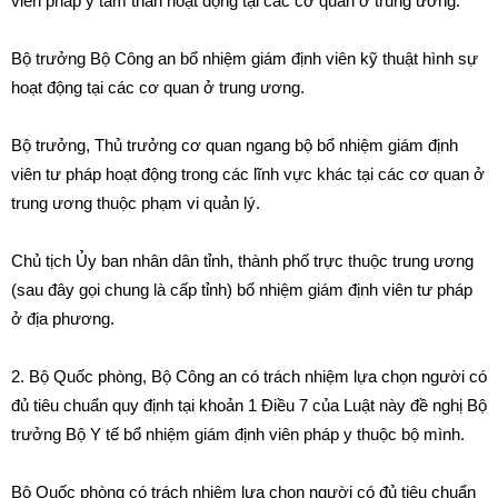
vi
ê
n pháp y tâm th
ầ
n hoạt động tại các cơ quan
ở
tr
u
ng ương.
Bộ trưởng Bộ Công an b
ổ
nhiệm giám định viên k
ỹ
thuật h
ì
nh sự
hoạt động tại các cơ quan ở trung ương.
Bộ trưởng, Thủ trưởng cơ quan ngang bộ bổ nhiệm giám định
viên
t
ư pháp hoạt động trong các lĩnh vực khác tạ
i
các cơ quan
ở
trung ương thuộc phạm vi qu
ản
lý.
Chủ tịch Ủy ban nhân dân t
ỉ
nh
,
thành phố trực thuộc tr
u
ng ương
(sau đây gọi chung là cấp tỉnh) bổ nhiệm g
i
ám định vi
ê
n tư ph
á
p
ở
địa phương.
2. Bộ Quốc phòng,
B
ộ Công an có trách nhiệm lựa chọn người c
ó
đủ tiêu chu
ẩ
n quy định tạ
i
khoản 1 Đ
i
ều 7 của Luật này
đ
ề ngh
ị
Bộ
trưởng Bộ Y tế bổ nhiệm giám định viên pháp y thuộc bộ mình
.
Bộ Qu
ố
c phòng có trách nhiệm lựa chọn người có đủ tiêu chuẩn