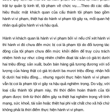
trật tự quản lý kinh tế, tội phạm về chức vụ….Theo đó các dấu
hiệu thuộc mặt khách quan của cấu thành tội phạm bao gồm
hành vi vi phạm, thiệt hại do hành vi phạm tội gây ra, mối quan hệ
nhân quả giữa hành vi và hậu quả.
Hành vi khách quan là hành vi vi phạm bởi vì nếu chỉ xét hành vi
thì hành vi đó chưa đến mức bị coi là phạm tội do đối tượng tác
động của tội phạm chưa đến mức khởi điểm để truy cứu trách
nhiệm hình sự như: công nhiên chiếm đoạt tài sản có giá trị dưới
hai triệu đồng; sản xuất, buôn bán hàng giả tương đương với số
lượng của hàng thật có giá trị dưới ba mươi triệu đồng; nhận hối
lộ dưới hai triệu đồng… nhưng người thực hiện hành vi vi phạm
vẫn bị coi là phạm tội vì gây ra hậu quả nghiêm trọng. Do vậy, với
loại cấu thành tội phạm này, thì thời điểm hoàn thành của tội
phạm được tính từ thời điểm gây ra thiệt hại nghiêm trọng về tính
mạng, sức khoẻ, tài sản hoặc thiệt hại phi vật chất cho xã hội chứ
không phải là thời điểm thực hiện hành vi vi phạm.