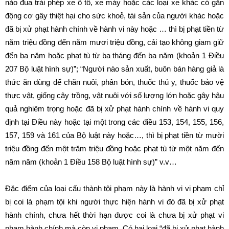
nào đua trái phép xe ô tô, xe máy hoặc các loại xe khác có gắn
động cơ gây thiệt hại cho sức khoẻ, tài sản của người khác hoặc
đã bị xử phạt hành chính về hành vi này hoặc … thì bị phạt tiền từ
năm triệu đồng đến năm mươi triệu đồng, cải tạo không giam giữ
đến ba năm hoặc phạt tù từ ba tháng đến ba năm (khoản 1 Điều
207 Bộ luật hình sự)”; “Người nào sản xuất, buôn bán hàng giả là
thức ăn dùng để chăn nuôi, phân bón, thuốc thú y, thuốc bảo vệ
thực vật, giống cây trồng, vật nuôi với số lượng lớn hoặc gây hậu
quả nghiêm trọng hoặc đã bị xử phạt hành chính về hành vi quy
định tại Điều này hoặc tại một trong các điều 153, 154, 155, 156,
157, 159 và 161 của Bộ luật này hoặc…, thì bị phạt tiền từ mười
triệu đồng đến một trăm triệu đồng hoặc phạt tù từ một năm đến
năm năm (khoản 1 Điều 158 Bộ luật hình sự)” v.v…
Đặc điểm của loại cấu thành tội phạm này là hành vi vi phạm chỉ
bị coi là phạm tội khi người thực hiện hành vi đó đã bị xử phạt
hành chính, chưa hết thời hạn được coi là chưa bị xử phạt vi
phạm hành chính mà còn vi phạm. Có hai loại “đã bị xử phạt hành