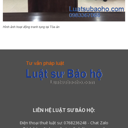
Hình ảnh hoạt động tranh tụng tại Tòa án
LIÊN HỆ LUẬT SƯ BẢO HỘ:
Điện thoại thuê luật sư:
0768236248
-
Chat Zalo