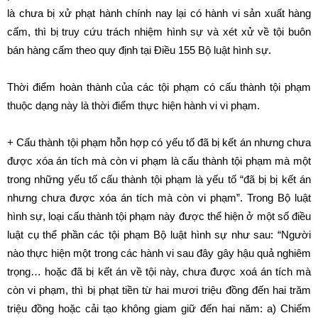
là chưa bị xử phạt hành chính nay lại có hành vi sản xuất hàng
cấm, thì bị truy cứu trách nhiệm hình sự và xét xử về tội buôn
bán hàng cấm theo quy định tại Điều 155 Bộ luật hình sự.
Thời điểm hoàn thành của các tội phạm có cấu thành tội phạm
thuộc dạng này là thời điểm thực hiện hành vi vi phạm.
+ Cấu thành tội phạm hỗn hợp có yếu tố đã bị kết án nhưng chưa
được xóa án tích mà còn vi phạm là cấu thành tội phạm mà một
trong những yếu tố cấu thành tội phạm là yếu tố “đã bị bị kết án
nhưng chưa được xóa án tích mà còn vi phạm”. Trong Bộ luật
hình sự, loại cấu thành tội phạm này được thể hiện ở một số điều
luật cụ thể phần các tội phạm Bộ luật hình sự như sau: “Người
nào thực hiện một trong các hành vi sau đây gây hậu quả nghiêm
trọng… hoặc đã bị kết án về tội này, chưa được xoá án tích mà
còn vi phạm, thì bị phạt tiền từ hai mươi triệu đồng đến hai trăm
triệu đồng hoặc cải tạo không giam giữ đến hai năm: a) Chiếm