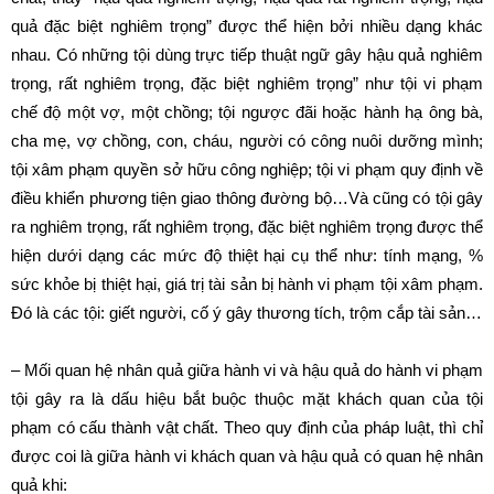
quả đặc biệt nghiêm trọng” được thể hiện bởi nhiều dạng khác
nhau. Có những tội dùng trực tiếp thuật ngữ gây hậu quả nghiêm
trọng, rất nghiêm trọng, đặc biệt nghiêm trọng” như tội vi phạm
chế độ một vợ, một chồng; tội ngược đãi hoặc hành hạ ông bà,
cha mẹ, vợ chồng, con, cháu, người có công nuôi dưỡng mình;
tội xâm phạm quyền sở hữu công nghiệp; tội vi phạm quy định về
điều khiển phương tiện giao thông đường bộ…Và cũng có tội gây
ra nghiêm trọng, rất nghiêm trọng, đặc biệt nghiêm trọng được thể
hiện dưới dạng các mức độ thiệt hại cụ thể như: tính mạng, %
sức khỏe bị thiệt hại, giá trị tài sản bị hành vi phạm tội xâm phạm.
Đó là các tội: giết người, cố ý gây thương tích, trộm cắp tài sản…
– Mối quan hệ nhân quả giữa hành vi và hậu quả do hành vi phạm
tội gây ra là dấu hiệu bắt buộc thuộc mặt khách quan của tội
phạm có cấu thành vật chất. Theo quy định của pháp luật, thì chỉ
được coi là giữa hành vi khách quan và hậu quả có quan hệ nhân
quả khi: