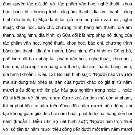
đoạt quyền tác giả đối với tác phẩm văn học, nghệ thuật, khoa
học, báo chí, chương trình băng âm thanh, đĩa âm thanh, băng
hình, đĩa hình; b) Mạo danh tác giả trên tác phẩm văn học, nghệ
thuật, khoa học, báo chí, chương trình băng âm thanh, đĩa âm
thanh, băng hình, đĩa hình; c) Sửa đổi bất hợp pháp nội dung của
tác phẩm văn học, nghệ thuật, khoa học, báo chí, chương trình
băng âm thanh, đĩa âm thanh, băng hình, đĩa hình; d) Công bố,
phổ biến bất hợp pháp tác phẩm văn học, nghệ thuật, khoa học,
báo chí, chương trình băng âm thanh, đĩa âm thanh, băng hình,
đĩa hình (khoản 1 Điều 131 Bộ luật hình sự)”; “Người nào vì vụ lợi
mà sử dụng trái phép tài sản của người khác có giá trị từ năm
mươi triệu đồng trở lên gây hậu quả nghiêm trọng hoặc… hoặc
đã bị kết án về tội này, chưa được xoá án tích mà còn vi phạm,
thì bị phạt tiền từ năm triệu đồng đến năm mươi triệu đồng, cải
tạo không giam giữ đến hai năm hoặc phạt tù từ ba tháng đến hai
năm (khoản 1 Điều 142 Bộ luật hình sự)”; “Người nào trốn thuế
với số tiền từ năm mươi triệu đồng đến dưới một trăm năm mươi