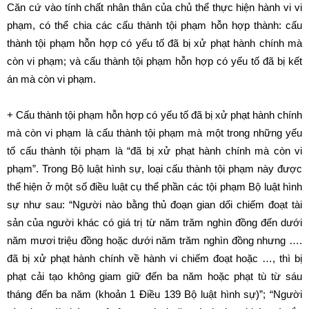
Căn cứ vào tính chất nhân thân của chủ thể thực hiện hành vi vi
phạm, có thể chia các cấu thành tội phạm hỗn hợp thành: cấu
thành tội phạm hỗn hợp có yếu tố đã bị xử phạt hành chính mà
còn vi phạm; và cấu thành tội phạm hỗn hợp có yếu tố đã bị kết
án mà còn vi phạm.
+ Cấu thành tội phạm hỗn hợp có yếu tố đã bị xử phạt hành chính
mà còn vi phạm là cấu thành tội phạm mà một trong những yếu
tố cấu thành tội phạm là “đã bị xử phạt hành chính mà còn vi
phạm”. Trong Bộ luật hình sự, loại cấu thành tội phạm này được
thể hiện ở một số điều luật cụ thể phần các tội phạm Bộ luật hình
sự như sau: “Người nào bằng thủ đoạn gian dối chiếm đoạt tài
sản của người khác có giá trị từ năm trăm nghìn đồng đến dưới
năm mươi triệu đồng hoặc dưới năm trăm nghìn đồng nhưng ….
đã bị xử phạt hành chính về hành vi chiếm đoạt hoặc …, thì bị
phạt cải tạo không giam giữ đến ba năm hoặc phạt tù từ sáu
tháng đến ba năm (khoản 1 Điều 139 Bộ luật hình sự)”; “Người