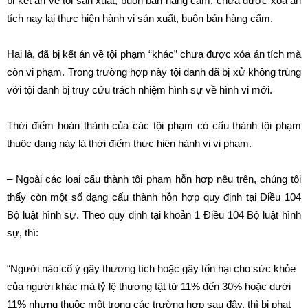
bị kết án về tội sản xuất, buôn bán hàng cấm, chưa được xoá án
tích nay lại thực hiện hành vi sản xuất, buôn bán hàng cấm.
Hai là, đã bị kết án về tội phạm “khác” chưa được xóa án tích mà
còn vi phạm. Trong trường hợp này tội danh đã bị xử không trùng
với tội danh bị truy cứu trách nhiệm hình sự về hình vi mới.
Thời điểm hoàn thành của các tội phạm có cấu thành tội phạm
thuộc dạng này là thời điểm thực hiện hành vi vi phạm.
– Ngoài các loại cấu thành tội phạm hỗn hợp nêu trên, chúng tôi
thấy còn một số dạng cấu thành hỗn hợp quy định tại Điều 104
Bộ luật hình sự. Theo quy định tại khoản 1 Điều 104 Bộ luật hình
sự, thì:
“Người nào cố ý gây thương tích hoặc gây tổn hại cho sức khỏe
của người khác mà tỷ lệ thương tật từ 11% đến 30% hoặc dưới
11% nhưng thuộc một trong các trường hợp sau đây, thì bị phạt