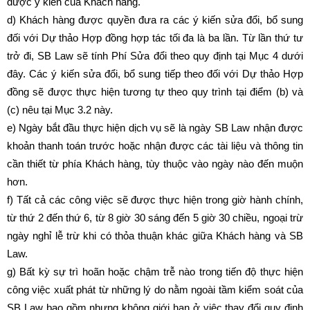
được ý kiến của Khách hàng.
d) Khách hàng được quyền đưa ra các ý kiến sửa đổi, bổ sung
đối với Dự thảo Hợp đồng hợp tác tối đa là ba lần. Từ lần thứ tư
trở đi, SB Law sẽ tính Phí Sửa đổi theo quy định tại Mục 4 dưới
đây. Các ý kiến sửa đổi, bổ sung tiếp theo đối với Dự thảo Hợp
đồng sẽ được thực hiện tương tự theo quy trình tại điểm (b) và
(c) nêu tại Mục 3.2 này.
e) Ngày bắt đầu thực hiện dịch vụ sẽ là ngày SB Law nhận được
khoản thanh toán trước hoặc nhận được các tài liệu và thông tin
cần thiết từ phía Khách hàng, tùy thuộc vào ngày nào đến muộn
hơn.
f) Tất cả các công việc sẽ được thực hiện trong giờ hành chính,
từ thứ 2 đến thứ 6, từ 8 giờ 30 sáng đến 5 giờ 30 chiều, ngoại trừ
ngày nghỉ lễ trừ khi có thỏa thuận khác giữa Khách hàng và SB
Law.
g) Bất kỳ sự trì hoãn hoặc chậm trễ nào trong tiến độ thực hiện
công việc xuất phát từ những lý do nằm ngoài tầm kiểm soát của
SB Law bao gồm nhưng không giới hạn ở việc thay đổi quy định