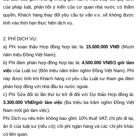
của pháp luật, phản hồi ý kiến của cơ quan nhà nước có thẩm
quyền, Khách hàng thay đổi yêu cầu tư vấn v.v. sẽ không được
tính vào thời hạn thực hiện dịch vụ.
2. PHÍ DỊCH VỤ:
a) Phí soạn thảo Hợp đồng hợp tác là:
15.000.000 VNĐ
(Mười
năm triệu Đồng Việt Nam);
b) Phí đàm phán hợp đồng hợp tác là:
4.500.000 VNĐ/1 giờ làm
việc
của Luật sư (Bốn triệu năm trăm nghìn Đồng Việt Nam). Phí
này được tính khi Khách hàng có yêu cầu Luật sư tham gia đàm
phán hợp đồng với nhà đầu tư nước ngoài.
c) Phí Sửa đổi từ lần thứ tư trở đi đối với Dự thảo Hợp đồng là:
3.300.000 VNĐ/giờ làm việc
(Ba triệu ba trăm nghìn Đồng Việt
Nam một giờ làm việc).
Phí Dịch vụ nêu trên không bao gồm 10% thuế VAT; chi phí đi lại,
ăn ở của luật sư (nếu có); chi phí ngân hàng và các chi phí khác
có liên quan.