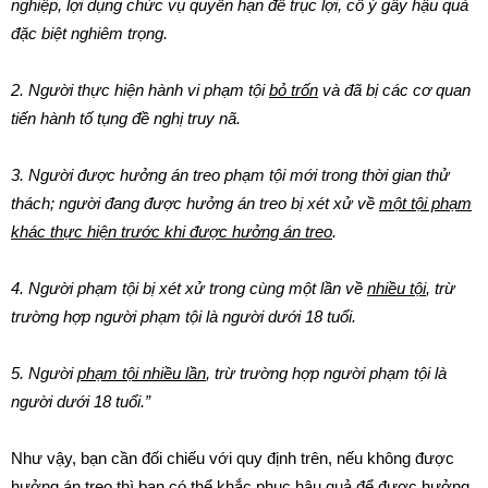
nghiệp, lợi dụng chức vụ quyền hạn để trục lợi, cố ý gây hậu quả
đặc biệt nghiêm trọng.
2. Người thực hiện hành vi phạm tội
bỏ trốn
và đã bị các cơ quan
tiến hành tố tụng đề nghị truy nã.
3. Người được hưởng án treo phạm tội mới trong thời gian thử
thách; người đang được hưởng án treo bị xét xử về
một tội phạm
khác thực hiện trước khi được hưởng án treo
.
4. Người phạm tội bị xét xử trong cùng một lần về
nhiều tội
, trừ
trường hợp người phạm tội là người dưới 18 tuổi.
5. Người
phạm tội nhiều lần
, trừ trường hợp người phạm tội là
người dưới 18 tuổi.”
Như vậy, bạn cần đối chiếu với quy định trên, nếu không được
hưởng án treo thì bạn có thể khắc phục hậu quả để được hưởng