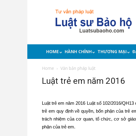
Luật
sư
bảo
hộ
quyền
lợi,
tư
HOME
HÀNH CHÍNH
THƯƠNG MẠI
Đ
vấn
pháp
Home
Văn bản pháp luật
luật
Luật trẻ em năm 2016
Luật trẻ em năm 2016 Luật số 102/2016/QH13 c
trẻ em quy định về quyền, bổn phận của trẻ e
trách nhiệm của cơ quan, tổ chức, cơ sở giáo
phận của trẻ em.