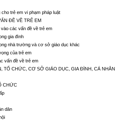
 cho trẻ em vi phạm pháp luật
VẤN ĐỀ VỀ TRẺ EM
a vào các vấn đề về trẻ em
ong gia đình
rong nhà trường và cơ sở giáo dục khác
 vọng của trẻ em
ác vấn đề về trẻ em
, TỔ CHỨC, CƠ SỞ GIÁO DỤC, GIA ĐÌNH, CÁ NHÂN
TỔ CHỨC
cấp
ân dân
hội