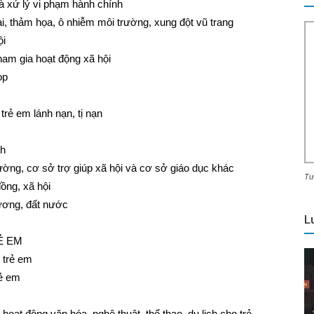
à xử lý vi phạm hành chính
i, thảm họa, ô nhiễm môi trường, xung đột vũ trang
ội
ham gia hoạt động xã hội
ọp
trẻ em lánh nạn, tị nạn
nh
ường, cơ sở trợ giúp xã hội và cơ sở giáo dục khác
Tư
ồng, xã hội
hương, đất nước
L
Ẻ EM
 trẻ em
rẻ em
, hoạt động văn hóa, nghệ thuật, thể thao, du lịch cho trẻ …