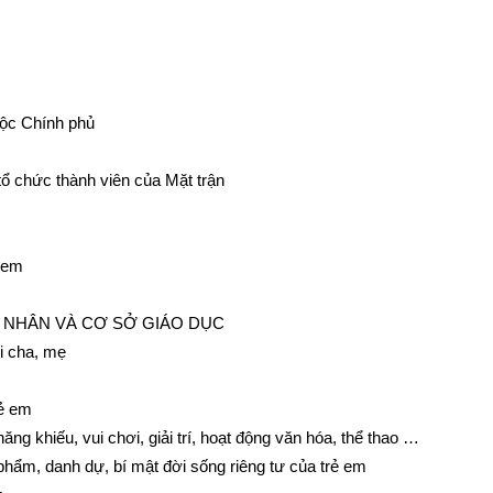
uộc Chính phủ
tổ chức thành viên của Mặt trận
ẻ em
Á NHÂN VÀ CƠ SỞ GIÁO DỤC
i cha, mẹ
rẻ em
ăng khiếu, vui chơi, giải trí, hoạt động văn hóa, thể thao …
phẩm, danh dự, bí mật đời sống riêng tư của trẻ em