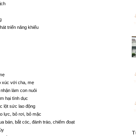
ịch
g
át triển năng khiếu
 mẹ
p xúc với cha, mẹ
 nhận làm con nuôi
m hại tình dục
 lột sức lao động
 lực, bỏ rơi, bỏ mặc
 bán, bắt cóc, đánh tráo, chiếm đoạt
úy
T