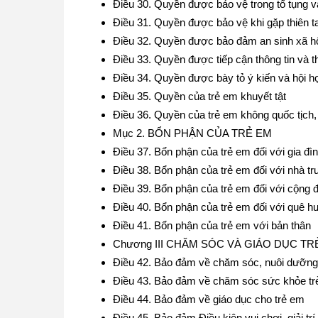
Điều 30. Quyền được bảo vệ trong tố tụng v
Điều 31. Quyền được bảo vệ khi gặp thiên ta
Điều 32. Quyền được bảo đảm an sinh xã h
Điều 33. Quyền được tiếp cận thông tin và t
Điều 34. Quyền được bày tỏ ý kiến và hội h
Điều 35. Quyền của trẻ em khuyết tật
Điều 36. Quyền của trẻ em không quốc tịch, 
Mục 2. BỔN PHẬN CỦA TRẺ EM
Điều 37. Bổn phận của trẻ em đối với gia đì
Điều 38. Bổn phận của trẻ em đối với nhà tr
Điều 39. Bổn phận của trẻ em đối với cộng đ
Điều 40. Bổn phận của trẻ em đối với quê 
Điều 41. Bổn phận của trẻ em với bản thân
Chương III CHĂM SÓC VÀ GIÁO DỤC TR
Điều 42. Bảo đảm về chăm sóc, nuôi dưỡng
Điều 43. Bảo đảm về chăm sóc sức khỏe t
Điều 44. Bảo đảm về giáo dục cho trẻ em
Điều 45. Bảo đảm Điều kiện vui chơi, giải trí