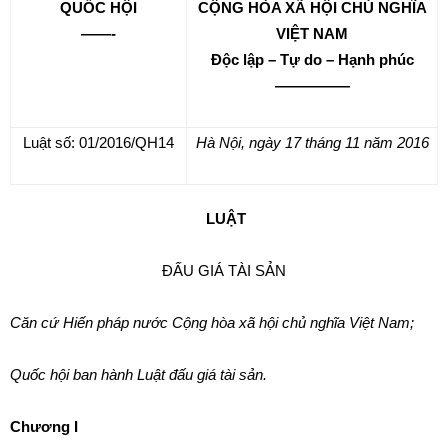
QU
Ố
C H
ỘI
CỘNG HÒA XÃ HỘI CHỦ NGHĨA
——-
VIỆT NAM
Độc lập – Tự do – Hạnh phúc
—————
Luật s
ố: 01/2016/QH14
Hà Nội
, ngày
17
tháng
11
năm
2016
LUẬT
ĐẤU GIÁ TÀI SẢN
Căn cứ Hiến pháp nước Cộng hòa xã hội chủ nghĩa Việt Nam;
Quốc hội ban hành Luật đấu giá tài sản.
Chương I