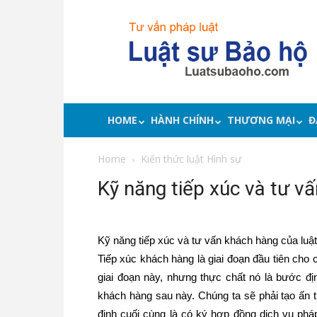
Luật
sư
bảo
hộ
quyền
lợi,
tư
HOME
HÀNH CHÍNH
THƯƠNG MẠI
Đ
vấn
pháp
Home
Kiến thức luật Hình sự
luật
Kỹ năng tiếp xúc và tư v
Kỹ năng tiếp xúc và tư vấn khách hàng của luật
Tiếp xúc khách hàng là giai đoạn đầu tiên cho
giai đoạn này, nhưng thực chất nó là bước đị
khách hàng sau này. Chúng ta sẽ phải tạo ấn 
định cuối cùng là có ký hợp đồng dịch vụ phá