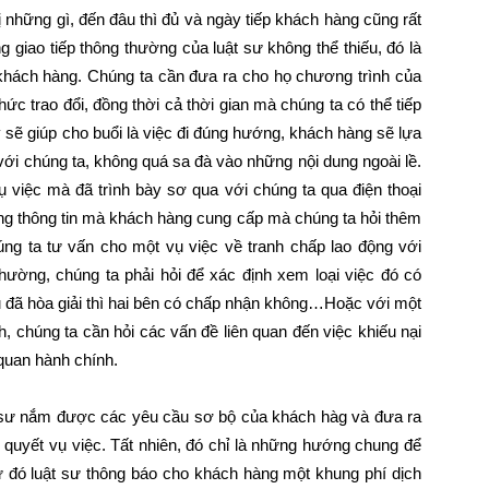
ị những gì, đến đâu thì đủ và ngày tiếp khách hàng cũng rất
ng giao tiếp thông thường của luật sư không thể thiếu, đó là
o khách hàng. Chúng ta cần đưa ra cho họ chương trình của
thức trao đổi, đồng thời cả thời gian mà chúng ta có thể tiếp
sẽ giúp cho buổi là việc đi đúng hướng, khách hàng sẽ lựa
với chúng ta, không quá sa đà vào những nội dung ngoài lề.
ụ việc mà đã trình bày sơ qua với chúng ta qua điện thoại
ững thông tin mà khách hàng cung cấp mà chúng ta hỏi thêm
ng ta tư vấn cho một vụ việc về tranh chấp lao động với
thường, chúng ta phải hỏi để xác định xem loại việc đó có
ếu đã hòa giải thì hai bên có chấp nhận không…Hoặc với một
, chúng ta cần hỏi các vấn đề liên quan đến việc khiếu nại
 quan hành chính.
t sư nắm được các yêu cầu sơ bộ của khách hàg và đưa ra
quyết vụ việc. Tất nhiên, đó chỉ là những hướng chung để
ừ đó luật sư thông báo cho khách hàng một khung phí dịch