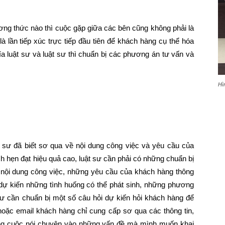
ơng thức nào thì cuộc gặp giữa các bên cũng không phải là
là lần tiếp xúc trực tiếp đầu tiên để khách hàng cụ thể hóa
a luật sư và luật sư thì chuẩn bị các phương án tư vấn và
Hì
uật sư đã biết sơ qua về nội dung công việc và yêu cầu của
ch hẹn đạt hiệu quả cao, luật sư cần phải có những chuẩn bị
lại nội dung công việc, những yêu cầu của khách hàng thông
dự kiến những tình huống có thể phát sinh, những phương
ư cần chuẩn bị một số câu hỏi dự kiến hỏi khách hàng để
 hoặc email khách hàng chỉ cung cấp sơ qua các thông tin,
ớng cuộc nói chuyện vào những vấn đề mà mình muốn khai