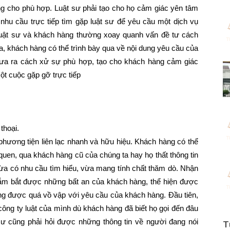
g cho phù hợp. Luật sư phải tạo cho họ cảm giác yên tâm
hu cầu trực tiếp tìm gặp luật sư để yêu cầu một dịch vụ
 luật sư và khách hàng thường xoay quanh vấn đề tư cách
a, khách hàng có thể trình bày qua về nội dung yêu cầu của
đưa ra cách xử sự phù hợp, tạo cho khách hàng cảm giác
ột cuộc gặp gỡ trực tiếp
thoại.
à phương tiện liên lạc nhanh và hữu hiệu. Khách hàng có thể
quen, qua khách hàng cũ của chúng ta hay họ thất thông tin
 vừa có nhu cầu tìm hiểu, vừa mang tính chất thăm dò. Nhận
nắm bắt được những bất an của khách hàng, thể hiện được
hông được quá vồ vập với yêu cầu của khách hàng. Đầu tiên,
/công ty luật của mình dù khách hàng đã biết họ gọi đến đâu
 sư cũng phải hỏi được những thông tin về người đang nói
T