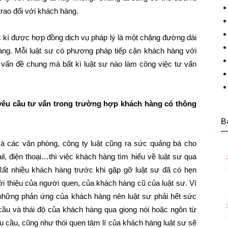
rao đổi với khách hàng.
úc kí được hợp đồng dịch vụ pháp lý là một chặng đường dài
àng. Mỗi luật sư có phương pháp tiếp cận khách hàng với
 vấn đề chung mà bất kì luật sư nào làm công việc tư vấn
u yêu cầu tư vấn trong trường hợp khách hàng có thông
B
và các văn phòng, công ty luật cũng ra sức quảng bá cho
il, điện thoại…thì việc khách hàng tìm hiểu về luật sư qua
Rất nhiều khách hàng trước khi gặp gỡ luật sư đã có hẹn
i thiệu của người quen, của khách hàng cũ của luật sư. Vì
 những phản ứng của khách hàng nên luật sư phải hết sức
 cầu và thái độ của khách hàng qua giọng nói hoặc ngôn từ
u cầu, cũng như thói quen tâm lí của khách hàng luật sư sẽ