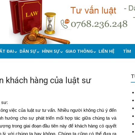
ẤT ĐAI
DÂN SỰ
HÌNH SỰ
GIAO THÔNG
LIÊN HỆ
TÌM
T
ấn khách hàng của luật sư
 sư:
 công việc của luật sư tư vấn. Nhiều người không chú ý đến
nh hướng cho sự phát triển mối hợp tác giữa chúng ta và
tượng trong giai đoạn đầu tiên này để khách hàng có quyết
p lý với chúng ta hay không. Chúng ta cũng có thể đưa ra