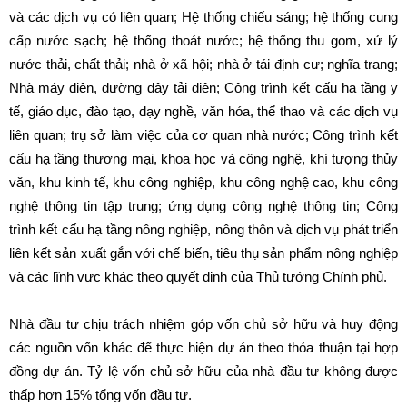
và các dịch vụ có liên quan; Hệ thống chiếu sáng; hệ thống cung
cấp nước sạch; hệ thống thoát nước; hệ thống thu gom, xử lý
nước thải, chất thải; nhà ở xã hội; nhà ở tái định cư; nghĩa trang;
Nhà máy điện, đường dây tải điện; Công trình kết cấu hạ tầng y
tế, giáo dục, đào tạo, dạy nghề, văn hóa, thể thao và các dịch vụ
liên quan; trụ sở làm việc của cơ quan nhà nước; Công trình kết
cấu hạ tầng thương mại, khoa học và công nghệ, khí tượng thủy
văn, khu kinh tế, khu công nghiệp, khu công nghệ cao, khu công
nghệ thông tin tập trung; ứng dụng công nghệ thông tin; Công
trình kết cấu hạ tầng nông nghiệp, nông thôn và dịch vụ phát triển
liên kết sản xuất gắn với chế biến, tiêu thụ sản phẩm nông nghiệp
và các lĩnh vực khác theo quyết định của Thủ tướng Chính phủ.
Nhà đầu tư chịu trách nhiệm góp vốn chủ sở hữu và huy động
các nguồn vốn khác để thực hiện dự án theo thỏa thuận tại hợp
đồng dự án. Tỷ lệ vốn chủ sở hữu của nhà đầu tư không được
thấp hơn 15% tổng vốn đầu tư.