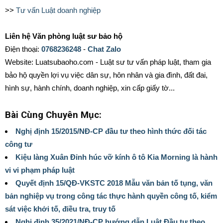
>>
Tư vấn Luật doanh nghiệp
Liên hệ Văn phòng luật sư bảo hộ
Điện thoại:
0768236248
-
Chat Zalo
Website: Luatsubaoho.com - Luật sư tư vấn pháp luật, tham gia
bảo hộ quyền lợi vụ việc dân sự, hôn nhân và gia đình, đất đai,
hình sự, hành chính, doanh nghiệp, xin cấp giấy tờ...
Bài Cùng Chuyên Mục:
Nghị định 15/2015/NĐ-CP đầu tư theo hình thức đối tác
công tư
Kiệu làng Xuân Đỉnh húc vỡ kính ô tô Kia Morning là hành
vi vi phạm pháp luật
Quyết định 15/QĐ-VKSTC 2018 Mẫu văn bản tố tụng, văn
bản nghiệp vụ trong công tác thực hành quyền công tố, kiểm
sát việc khởi tố, điều tra, truy tố
Nghị định 35/2021/NĐ-CP hướng dẫn Luật Đầu tư theo