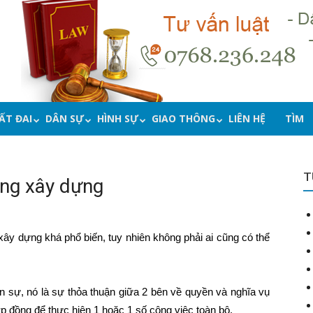
ẤT ĐAI
DÂN SỰ
HÌNH SỰ
GIAO THÔNG
LIÊN HỆ
TÌM
T
ng xây dựng
xây dựng khá phổ biến, tuy nhiên không phải ai cũng có thể
sự, nó là sự thỏa thuận giữa 2 bên về quyền và nghĩa vụ
p đồng để thực hiện 1 hoặc 1 số công việc toàn bộ.