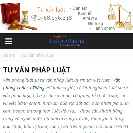
Home
Tư vấn pháp luật
TƯ VẤN PHÁP LUẬT
Văn phòng luật sư tư vấn pháp luật uy tín tại Việt Nam.
Văn
phòng Luật sư Thắng
với luật sư giỏi, có kinh nghiệm Luật sư tư
vấn pháp luật, hỗ trợ cho cá nhân, cơ quan, tổ chức trong các
vụ việc hành chính, hình sự, dân sự, đất đai, hôn nhân gia đình,
kinh doanh thương mại, luật đầu tư,... được các Khách hàng
trong và ngoài nước tín nhiệm trong tư vấn, tham gia tố tụng,
bào chữa, bảo vệ trong các vụ án trên mọi miền tổ quốc trên 34