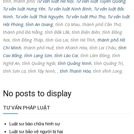
tỉnh, thành phố:
Tư vấn luật Hà Nội
,
Tư vấn luật Tuyên Quang
,
Tư vấn luật Hưng Yên
,
Tư vấn luật Ninh Bình
,
Tư vấn luật Bắc
Ninh
,
Tư vấn luật Thái Nguyên
,
Tư vấn luật Phú Thọ
,
Tư vấn luật
Hải Phòng
,
tỉnh An Giang
, tỉnh Cà Mau, thành phố Cần Thơ,
thành phố Đà Nẵng, tỉnh Đắk Lắk, tỉnh Điện Biên, tỉnh Đồng
Nai, tỉnh Đồng Tháp, tỉnh Gia Lai, tỉnh Hà Tĩnh,
thành phố Hồ
Chí Minh
, thành phố Huế, tỉnh Khánh Hòa, tỉnh Lai Châu,
tỉnh
Cao Bằng
,
tỉnh Lạng Sơn
,
tỉnh Lào Cai
, tỉnh Lâm Đồng, tỉnh
Nghệ An, tỉnh Quảng Ngãi,
tỉnh Quảng Ninh
, tỉnh Quảng Trị,
tỉnh Sơn La, tỉnh Tây Ninh, ,
tỉnh Thanh Hóa
, tỉnh Vĩnh Long.
No posts to display
TƯ VẤN PHÁP LUẬT
Luật sư bào chữa hình sự
Luật sư bảo vệ người bị hại