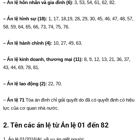
– Án lệ hôn nhân và gia đình (6)
: 3, 53, 54, 61, 62, 82.
– Án lệ hình sự (18):
1
,
17, 18,19, 28, 29, 30, 45, 46, 47, 48, 57,
58, 59, 64, 65, 66, 73, 74, 75, 76.
– Án lệ hành chính (4):
10, 27, 49, 63.
– Án lệ kinh doanh, thương mại (11):
8, 9, 12, 13, 21, 36, 37,
43, 44, 69, 78, 81.
– Án lệ lao động (2):
22, 70.
–
Án lệ 71
Tòa án đình chỉ giải quyết do đã có quyết định có hiệu
lực của cơ quan nhà nước.
2. Tên các án lệ từ Án lệ 01 đến 82
1. Án lệ 01/2016/AL về vụ án giết người;