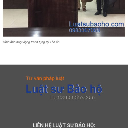
Hình ảnh hoạt động tranh tụng tại Tòa án
LIÊN HỆ LUẬT SƯ BẢO HỘ: