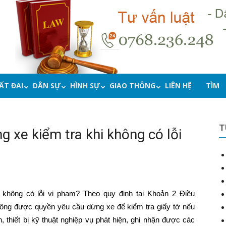
ẤT ĐAI
DÂN SỰ
HÌNH SỰ
GIAO THÔNG
LIÊN HỆ
TÌM
T
xe kiểm tra khi không có lỗi
không có lỗi vi phạm? Theo quy định tại Khoản 2 Điều
thông được quyền yêu cầu dừng xe để kiểm tra giấy tờ nếu
, thiết bị kỹ thuật nghiệp vụ phát hiện, ghi nhận được các