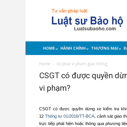
Luật
sư
bảo
hộ
quyền
lợi,
tư
HOME
HÀNH CHÍNH
THƯƠNG MẠI
Đ
vấn
pháp
Home
Xử phạt vi phạm giao thông
luật
CSGT có được quyền dừng 
vi phạm?
CSGT có được quyền dừng xe kiểm tra khi 
12
Thông tư 01/2016/TT-BCA
, cảnh sát giao 
trực tiếp phát hiện hoặc thông qua phương tiện