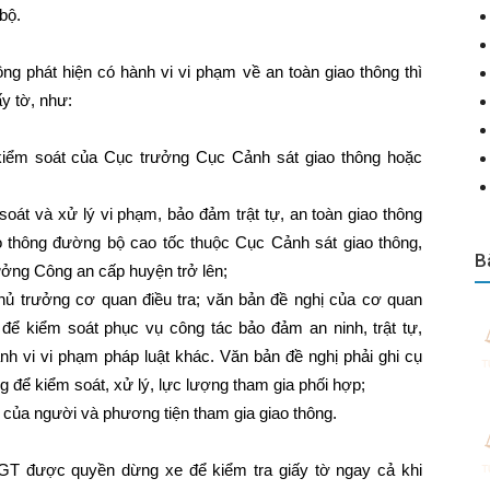
bộ.
ng phát hiện có hành vi vi phạm về an toàn giao thông thì
y tờ, như:
 kiểm soát của Cục trưởng Cục Cảnh sát giao thông hoặc
soát và xử lý vi phạm, bảo đảm trật tự, an toàn giao thông
o thông đường bộ cao tốc thuộc Cục Cảnh sát giao thông,
B
ởng Công an cấp huyện trở lên;
hủ trưởng cơ quan điều tra; văn bản đề nghị của cơ quan
để kiểm soát phục vụ công tác bảo đảm an ninh, trật tự,
nh vi vi phạm pháp luật khác. Văn bản đề nghị phải ghi cụ
g để kiểm soát, xử lý, lực lượng tham gia phối hợp;
t của người và phương tiện tham gia giao thông.
SGT được quyền dừng xe để kiểm tra giấy tờ ngay cả khi