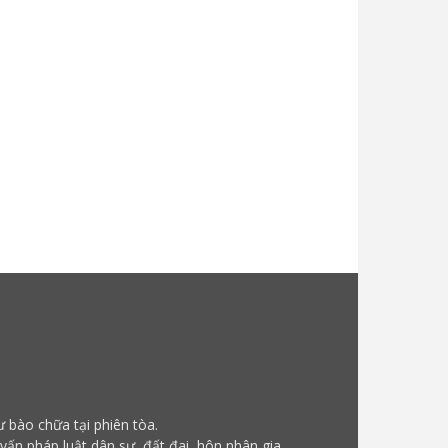
ư bào chữa tại phiên tòa.
 vấn pháp luật dân sự, đất đai, hôn nhân gia