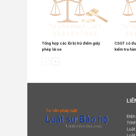
Tổng hợp các lỗi bị trừ điểm giấy
CSGT có đư
phép lái xe
kiểm tra hà
LIÊ
Điện
Trìn
Luật
Luật