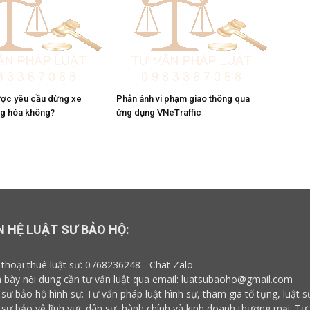
ợc yêu cầu dừng xe
Phản ánh vi phạm giao thông qua
ng hóa không?
ứng dụng VNeTraffic
N HỆ LUẬT SƯ BẢO HỘ:
 thoại thuê luật sư:
0768236248
-
Chat Zalo
h bày nội dung cần tư vấn luật qua email:
luatsubaoho@gmail.com
 sư bảo hộ hình sự: Tư vấn pháp luật hình sự, tham gia tố tụng, luật s
 sư bảo vệ lĩnh vực dân sự, hành chính và kinh doanh thương mại: Tư