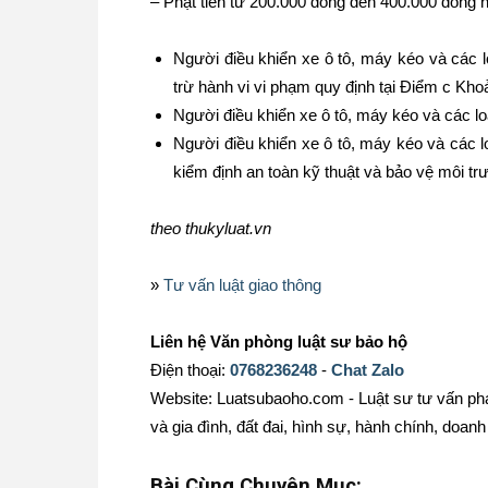
– Phạt tiền từ 200.000 đồng đến 400.000 đồng 
Người điều khiển xe ô tô, máy kéo và các l
trừ hành vi vi phạm quy định tại Điểm c Kho
Người điều khiển xe ô tô, máy kéo và các l
Người điều khiển xe ô tô, máy kéo và các 
kiểm định an toàn kỹ thuật và bảo vệ môi trư
theo thukyluat.vn
»
Tư vấn luật giao thông
Liên hệ Văn phòng luật sư bảo hộ
Điện thoại:
0768236248
-
Chat Zalo
Website: Luatsubaoho.com - Luật sư tư vấn phá
và gia đình, đất đai, hình sự, hành chính, doanh 
Bài Cùng Chuyên Mục: