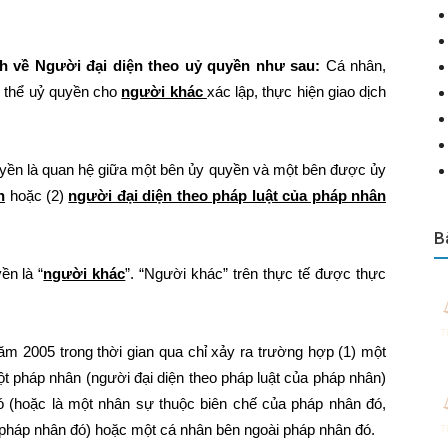
h về Người đại diện theo uỷ quyền như sau:
Cá nhân,
ó thể uỷ quyền cho
người khác
xác lập, thực hiện giao dịch
quyền là quan hệ giữa một bên ủy quyền và một bên được ủy
n
hoặc (2)
người đại diện theo pháp luật của pháp nhân
B
ền là “
người khác
”. “Người khác” trên thực tế được thực
ăm 2005 trong thời gian qua chỉ xảy ra trường hợp (1) một
t pháp nhân (người đại diện theo pháp luật của pháp nhân)
 (hoặc là một nhân sự thuộc biên chế của pháp nhân đó,
g pháp nhân đó) hoặc một cá nhân bên ngoài pháp nhân đó.