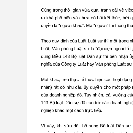
Cũng trong thời gian vừa qua, tranh cãi về v
ra khá phổ biến và chưa có hồi kết thúc, bởi 
quyền là “người khác”. Mà “người” thì thông t
Theo quy định của Luật Luật sư thì một trong
Luật, Văn phòng Luật sư là “đại diện ngoài tố 
đúng Điều 143 Bộ luật Dân sự thì bên nhận ủ
nghĩa của Công ty Luật hay Văn phòng Luật sư n
Mặt khác, trên thực tế thực hiện các hoạt độn
nhân) rất có nhu cầu ủy quyền cho một pháp n
của doanh nghiệp đó. Tuy nhiên, cái vướng củ
143 Bộ luật Dân sự đã cản trở các doanh nghi
nghiệp khác một cách trực tiếp.
Vì vậy, khi sửa đổi, bổ sung Bộ luật Dân sự