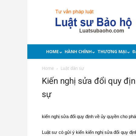
Luật
sư
bảo
hộ
quyền
lợi,
tư
HOME
HÀNH CHÍNH
THƯƠNG MẠI
Đ
vấn
pháp
Home
Luật dân sự
luật
Kiến nghị sửa đổi quy địn
sự
kiến nghị sửa đổi quy định về ủy quyền cho phá
Luật sư có gửi ý kiến kiến nghị sửa đổi quy đ