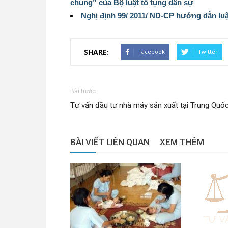
chung” của Bộ luật tố tụng dân sự
Nghị định 99/ 2011/ ND-CP hướng dẫn luậ
SHARE:
Facebook
Twitter
Bài trước
Tư vấn đầu tư nhà máy sản xuất tại Trung Quố
BÀI VIẾT LIÊN QUAN
XEM THÊM