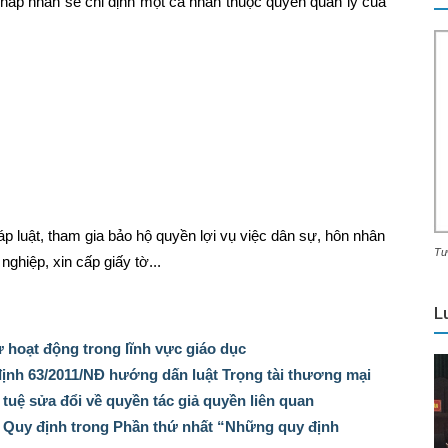
háp nhân sẽ chỉ định một cá nhân thuộc quyền quản lý của
p luật, tham gia bảo hộ quyền lợi vụ việc dân sự, hôn nhân
Tư
nghiệp, xin cấp giấy tờ...
L
ư hoạt động trong lĩnh vực giáo dục
định 63/2011/NĐ hướng dấn luật Trọng tài thương mại
tuệ sửa đổi về quyền tác giả quyền liên quan
Quy định trong Phần thứ nhất “Những quy định