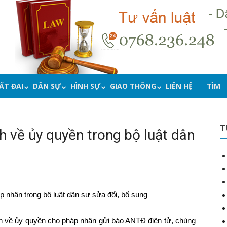
ẤT ĐAI
DÂN SỰ
HÌNH SỰ
GIAO THÔNG
LIÊN HỆ
TÌM
T
h về ủy quyền trong bộ luật dân
p nhân trong bộ luật dân sự sửa đổi, bổ sung
ịnh về ủy quyền cho pháp nhân gửi báo ANTĐ điện tử, chúng