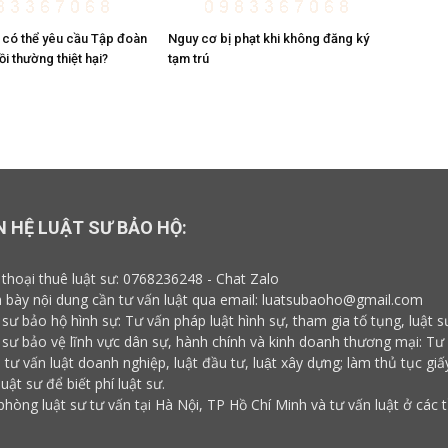
 có thể yêu cầu Tập đoàn
Nguy cơ bị phạt khi không đăng ký
i thường thiệt hại?
tạm trú
N HỆ LUẬT SƯ BẢO HỘ:
 thoại thuê luật sư:
0768236248
-
Chat Zalo
h bày nội dung cần tư vấn luật qua email:
luatsubaoho@gmail.com
 sư bảo hộ hình sự: Tư vấn pháp luật hình sự, tham gia tố tụng, luật s
 sư bảo vệ lĩnh vực dân sự, hành chính và kinh doanh thương mại: Tư
, tư vấn luật doanh nghiệp, luật đầu tư, luật xây dựng; làm thủ tục gi
luật sư
để biết
phí luật sư
.
phòng luật sư tư vấn tại Hà Nội, TP Hồ Chí Minh và tư vấn luật ở các 