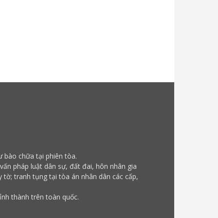
ư bào chữa tại phiên tòa.
 vấn pháp luật dân sự, đất đai, hôn nhân gia
ấy tờ; tranh tụng tại tòa án nhân dân các cấp,
tỉnh thành trên toàn quốc.