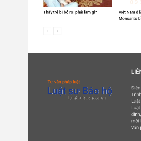
Thấy trẻ bị bỏ rơi phải làm gì?
Việt Nam đã
Monsanto bồ
LIÊ
Điện
Trìn
Luật
Luật
đình
mời 
Văn 