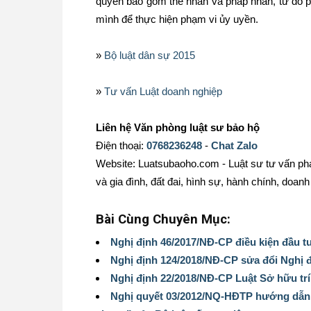
quyền bao gồm thể nhân và pháp nhân, từ đó p
mình để thực hiện phạm vi ủy uyền.
»
Bộ luật dân sự 2015
»
Tư vấn Luật doanh nghiệp
Liên hệ Văn phòng luật sư bảo hộ
Điện thoại:
0768236248
-
Chat Zalo
Website: Luatsubaoho.com - Luật sư tư vấn phá
và gia đình, đất đai, hình sự, hành chính, doanh 
Bài Cùng Chuyên Mục:
Nghị định 46/2017/NĐ-CP điều kiện đầu t
Nghị định 124/2018/NĐ-CP sửa đổi Nghị 
Nghị định 22/2018/NĐ-CP Luật Sở hữu trí 
Nghị quyết 03/2012/NQ-HĐTP hướng dẫn 