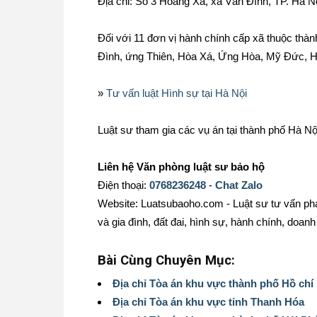
Địa chỉ: Số 3 Hoàng Xá, xã Vân Đình, TP. Hà N
Đối với 11 đơn vị hành chính cấp xã thuộc th
Đình, ứng Thiên, Hòa Xá, Ứng Hòa, Mỹ Đức,
»
Tư vấn luật Hình sự tại Hà Nội
Luật sư tham gia các vụ án tại thành phố Hà Nộ
Liên hệ Văn phòng luật sư bảo hộ
Điện thoại:
0768236248
-
Chat Zalo
Website: Luatsubaoho.com - Luật sư tư vấn phá
và gia đình, đất đai, hình sự, hành chính, doanh 
Bài Cùng Chuyên Mục:
Địa chỉ Tòa án khu vực thành phố Hồ chí
Địa chỉ Tòa án khu vực tỉnh Thanh Hóa