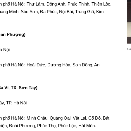
nh phố Hà Nội: Thư Lâm, Đông Anh, Phúc Thịnh, Thiên Lộc,
uang Minh, Sóc Sơn, Đa Phúc, Nội Bài, Trung Giã, Kim
 Đan Phượng)
à Nội
Hì
ành phố Hà Nội: Hoài Đức, Dương Hòa, Sơn Đồng, An
a Vì, TX. Sơn Tây)
ây, TP. Hà Nội
nh phố Hà Nội: Minh Châu, Quảng Oai, Vật Lại, Cổ Đô, Bất
Thiện, Đoài Phương, Phúc Thọ, Phúc Lộc, Hát Môn.