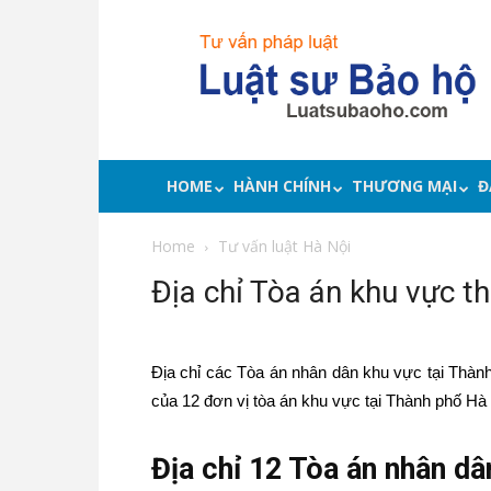
Luật
sư
bảo
hộ
quyền
lợi,
tư
HOME
HÀNH CHÍNH
THƯƠNG MẠI
Đ
vấn
pháp
Home
Tư vấn luật Hà Nội
luật
Địa chỉ Tòa án khu vực t
Địa chỉ các Tòa án nhân dân khu vực tại Thành
của 12 đơn vị tòa án khu vực tại Thành phố Hà N
Địa chỉ 12 Tòa án nhân dâ